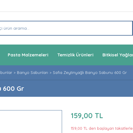
Pasta Malzemeleri
Temizlik Ürünleri
Bitkisel Yağla
abunlar
Banyo Sabunları
Safia Zeytinyağlı Banyo Sabunu 600 Gr
u 600 Gr
159,00 TL
159,00 TL den başlayan taksitlerle!