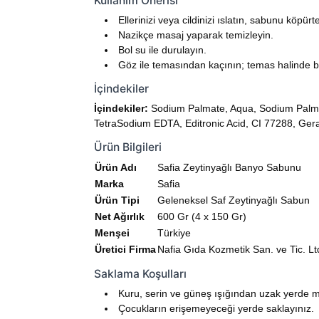
Kullanım Önerisi
Ellerinizi veya cildinizi ıslatın, sabunu köpür
Nazikçe masaj yaparak temizleyin.
Bol su ile durulayın.
Göz ile temasından kaçının; temas halinde bo
İçindekiler
İçindekiler:
Sodium Palmate, Aqua, Sodium Palm K
TetraSodium EDTA, Editronic Acid, CI 77288, Gera
Ürün Bilgileri
Ürün Adı
Safia Zeytinyağlı Banyo Sabunu
Marka
Safia
Ürün Tipi
Geleneksel Saf Zeytinyağlı Sabun
Net Ağırlık
600 Gr (4 x 150 Gr)
Menşei
Türkiye
Üretici Firma
Nafia Gıda Kozmetik San. ve Tic. Ltd
Saklama Koşulları
Kuru, serin ve güneş ışığından uzak yerde m
Çocukların erişemeyeceği yerde saklayınız.