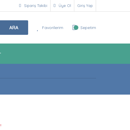
Sipariş Takibi
Üye Ol
Giriş Yap
ARA
Favorilerim
Sepetim
r
!