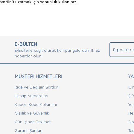
ömrünü uzatmak için sabunluk kullanınız.
nda ve diğer konularda yetersiz gördüğünüz noktaları öneri formunu kullan
Bu ürüne ilk yorumu siz yapın!
.
E-BÜLTEN
Yorum Yaz
E-Bültene kayıt olarak kampanyalardan ilk siz
haberdar olun!
MÜŞTERİ HİZMETLERİ
Y
İade ve Değişim Şartları
Gir
Hesap Numaraları
Şi
Kupon Kodu Kullanımı
Yen
Gizlilik ve Güvenlik
He
Gönder
Gün İçinde Teslimat
Sip
Garanti Şartları
Tes