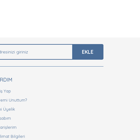
arak tarafımıza iletebilirsiniz.
EKLE
ARDIM
iş Yap
fremi Unuttum?
i Üyelik
sabım
arişlerim
limat Bilgileri