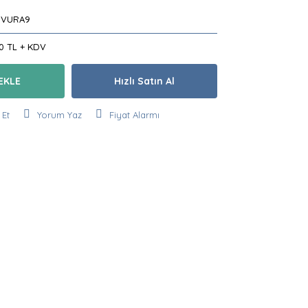
JVURA9
50 TL + KDV
EKLE
Hızlı Satın Al
 Et
Yorum Yaz
Fiyat Alarmı