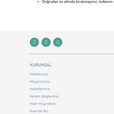
Doğrudan su altında bırakmayınız; kullanım 
Bu ürünün fiyat bilgisi, resim, ürün açıklamaları
Görüş ve önerileriniz için teşekkür ederiz.
Ürün resmi kalitesiz, bozuk veya görüntülenemiyor
Ürün açıklamasında eksik bilgiler bulunuyor.
Ürün bilgilerinde hatalar bulunuyor.
Ürün fiyatı diğer sitelerden daha pahalı.
Bu ürüne benzer farklı alternatifler olmalı.
KURUMSAL
Hakkımızda
Misyonumuz
Hedeflerimiz
İletişim Bilgilerimiz
İnsan Kaynakları
Basında Biz