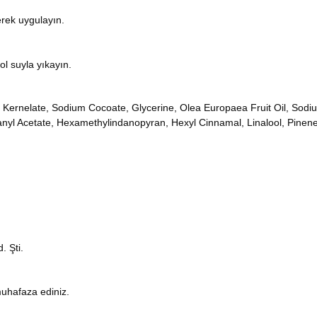
terek uygulayın.
l suyla yıkayın.
ernelate, Sodium Cocoate, Glycerine, Olea Europaea Fruit Oil, Sodiu
nyl Acetate, Hexamethylindanopyran, Hexyl Cinnamal, Linalool, Pinene
. Şti.
uhafaza ediniz.