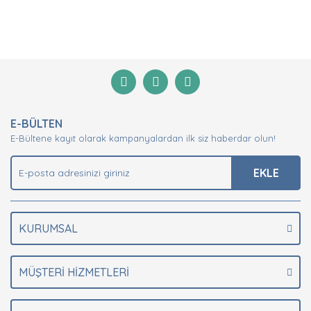
Bu ürünün fiyat bilgisi, resim, ürün açıklamalarında ve
diğer konularda yetersiz gördüğünüz noktaları öneri
Bu ürüne ilk yorumu siz yapın!
formunu kullanarak tarafımıza iletebilirsiniz.
Görüş ve önerileriniz için teşekkür ederiz.
Yorum Yaz
Ürün resmi kalitesiz, bozuk veya görüntülenemiyor.
Ürün açıklamasında eksik bilgiler bulunuyor.
E-BÜLTEN
Ürün bilgilerinde hatalar bulunuyor.
E-Bültene kayıt olarak kampanyalardan ilk siz haberdar olun!
Ürün fiyatı diğer sitelerden daha pahalı.
EKLE
Bu ürüne benzer farklı alternatifler olmalı.
KURUMSAL
Gönder
MÜŞTERİ HİZMETLERİ