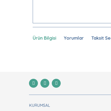
Ürün Bilgisi
Yorumlar
Taksit Se
Bu ürünün fiyat bilgisi, resim, ürün açıklamaları
Görüş ve önerileriniz için teşekkür ederiz.
Ürün resmi kalitesiz, bozuk veya görüntülenemiyor
Ürün açıklamasında eksik bilgiler bulunuyor.
Ürün bilgilerinde hatalar bulunuyor.
Ürün fiyatı diğer sitelerden daha pahalı.
Bu ürüne benzer farklı alternatifler olmalı.
KURUMSAL