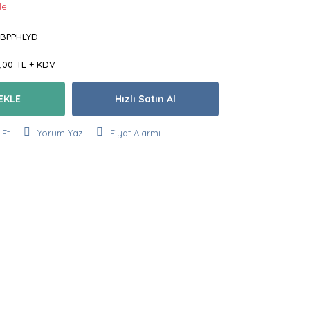
e!!
BPPHLYD
0,00 TL + KDV
EKLE
Hızlı Satın Al
 Et
Yorum Yaz
Fiyat Alarmı