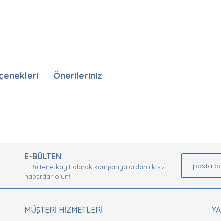
çenekleri
Önerileriniz
nda ve diğer konularda yetersiz gördüğünüz noktaları öneri formunu kullan
Bu ürüne ilk yorumu siz yapın!
.
E-BÜLTEN
Yorum Yaz
E-Bültene kayıt olarak kampanyalardan ilk siz
haberdar olun!
MÜŞTERİ HİZMETLERİ
Y