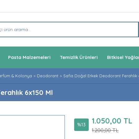
Pasta Malzemeleri
Temizlik Ürünleri
Bitkisel Yağla
arfüm & Kolonya
Deodorant
Safia Doğal Erkek Deodorant Ferahlık 
erahlık 6x150 Ml
1.050,00 TL
%13
1.200,00 TL