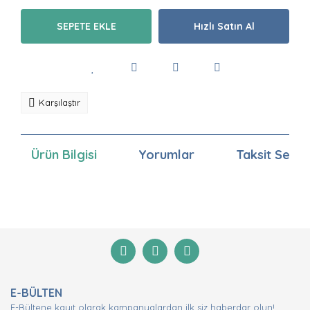
SEPETE EKLE
Hızlı Satın Al
Karşılaştır
Ürün Bilgisi
Yorumlar
Taksit Seçen
Bu ürünün fiyat bilgisi, resim, ürün açıklamalarında ve
diğer konularda yetersiz gördüğünüz noktaları öneri
Bu ürüne ilk yorumu siz yapın!
formunu kullanarak tarafımıza iletebilirsiniz.
Görüş ve önerileriniz için teşekkür ederiz.
Yorum Yaz
Ürün resmi kalitesiz, bozuk veya görüntülenemiyor.
E-BÜLTEN
Ürün açıklamasında eksik bilgiler bulunuyor.
E-Bültene kayıt olarak kampanyalardan ilk siz haberdar olun!