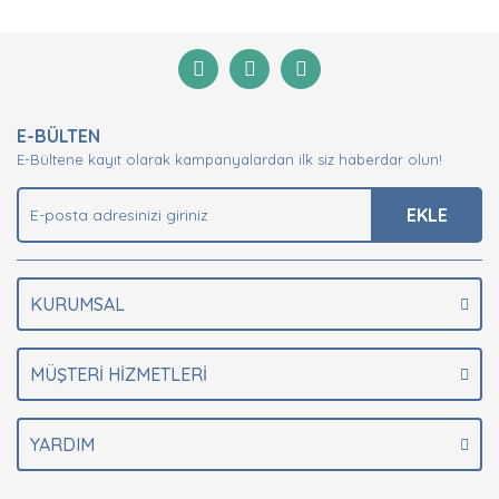
Bu ürüne ilk yorumu siz yapın!
formunu kullanarak tarafımıza iletebilirsiniz.
Görüş ve önerileriniz için teşekkür ederiz.
Yorum Yaz
Ürün resmi kalitesiz, bozuk veya görüntülenemiyor.
Ürün açıklamasında eksik bilgiler bulunuyor.
E-BÜLTEN
Ürün bilgilerinde hatalar bulunuyor.
E-Bültene kayıt olarak kampanyalardan ilk siz haberdar olun!
Ürün fiyatı diğer sitelerden daha pahalı.
EKLE
Bu ürüne benzer farklı alternatifler olmalı.
KURUMSAL
Gönder
MÜŞTERİ HİZMETLERİ
YARDIM