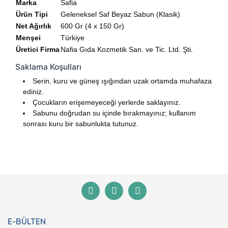
Marka
Safia
Ürün Tipi
Geleneksel Saf Beyaz Sabun (Klasik)
Net Ağırlık
600 Gr (4 x 150 Gr)
Menşei
Türkiye
Üretici Firma
Nafia Gıda Kozmetik San. ve Tic. Ltd. Şti.
Saklama Koşulları
Serin, kuru ve güneş ışığından uzak ortamda muhafaza
ediniz.
Çocukların erişemeyeceği yerlerde saklayınız.
Sabunu doğrudan su içinde bırakmayınız; kullanım
sonrası kuru bir sabunlukta tutunuz.
Bu ürünün fiyat bilgisi, resim, ürün açıklamalarında ve
diğer konularda yetersiz gördüğünüz noktaları öneri
Bu ürüne ilk yorumu siz yapın!
formunu kullanarak tarafımıza iletebilirsiniz.
Görüş ve önerileriniz için teşekkür ederiz.
Yorum Yaz
Ürün resmi kalitesiz, bozuk veya görüntülenemiyor.
E-BÜLTEN
Ürün açıklamasında eksik bilgiler bulunuyor.