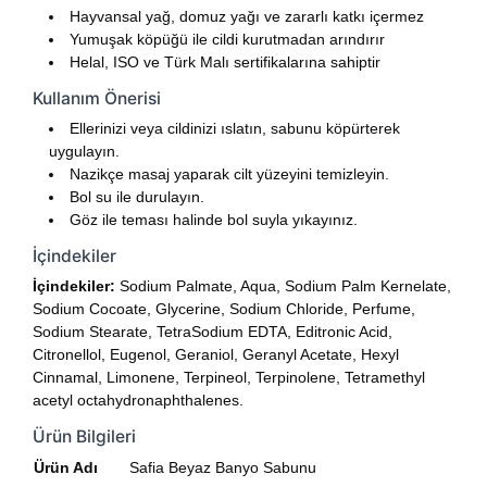
Hayvansal yağ, domuz yağı ve zararlı katkı içermez
Yumuşak köpüğü ile cildi kurutmadan arındırır
Helal, ISO ve Türk Malı sertifikalarına sahiptir
Kullanım Önerisi
Ellerinizi veya cildinizi ıslatın, sabunu köpürterek
uygulayın.
Nazikçe masaj yaparak cilt yüzeyini temizleyin.
Bol su ile durulayın.
Göz ile teması halinde bol suyla yıkayınız.
İçindekiler
İçindekiler:
Sodium Palmate, Aqua, Sodium Palm Kernelate,
Sodium Cocoate, Glycerine, Sodium Chloride, Perfume,
Sodium Stearate, TetraSodium EDTA, Editronic Acid,
Citronellol, Eugenol, Geraniol, Geranyl Acetate, Hexyl
Cinnamal, Limonene, Terpineol, Terpinolene, Tetramethyl
acetyl octahydronaphthalenes.
Ürün Bilgileri
Ürün Adı
Safia Beyaz Banyo Sabunu