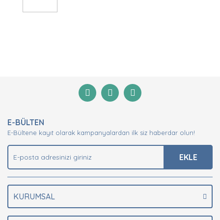
Bu ürünün fiyat bilgisi, resim, ürün açıklamalarında ve
diğer konularda yetersiz gördüğünüz noktaları öneri
Bu ürüne ilk yorumu siz yapın!
formunu kullanarak tarafımıza iletebilirsiniz.
Görüş ve önerileriniz için teşekkür ederiz.
Yorum Yaz
Ürün resmi kalitesiz, bozuk veya görüntülenemiyor.
E-BÜLTEN
Ürün açıklamasında eksik bilgiler bulunuyor.
E-Bültene kayıt olarak kampanyalardan ilk siz haberdar olun!
Ürün bilgilerinde hatalar bulunuyor.
Ürün fiyatı diğer sitelerden daha pahalı.
EKLE
Bu ürüne benzer farklı alternatifler olmalı.
KURUMSAL