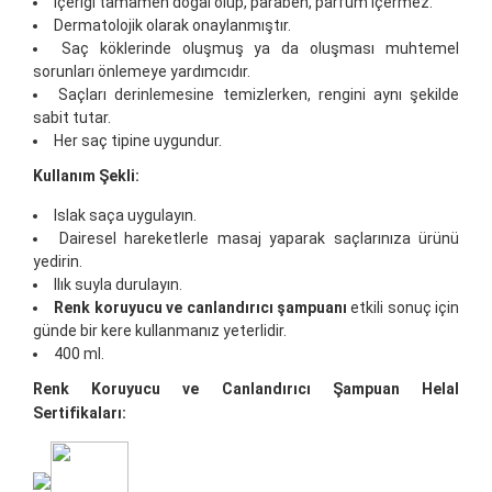
İçeriği tamamen doğal olup, paraben, parfüm içermez.
Dermatolojik olarak onaylanmıştır.
Saç köklerinde oluşmuş ya da oluşması muhtemel
sorunları önlemeye yardımcıdır.
Saçları derinlemesine temizlerken, rengini aynı şekilde
sabit tutar.
Her saç tipine uygundur.
Kullanım Şekli:
Islak saça uygulayın.
Dairesel hareketlerle masaj yaparak saçlarınıza ürünü
yedirin.
Ilık suyla durulayın.
Renk koruyucu ve canlandırıcı şampuanı
etkili sonuç için
günde bir kere kullanmanız yeterlidir.
400 ml.
Renk Koruyucu ve Canlandırıcı Şampuan
Helal
Sertifikaları: