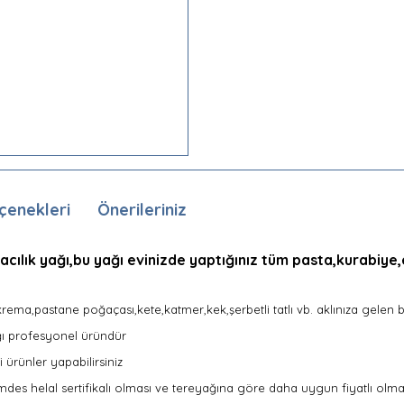
çenekleri
Önerileriniz
tacılık yağı,bu yağı evinizde yaptığınız tüm pasta,kurabiy
a,krema,pastane poğaçası,kete,katmer,kek,şerbetli tatlı vb. aklınıza gelen b
dığı profesyonel üründür
 ürünler yapabilirsiniz
mdes helal sertifikalı olması ve tereyağına göre daha uygun fiyatlı olmas