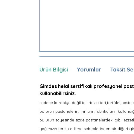
Ürün Bilgisi
Yorumlar
Taksit Se
Gimdes helal sertifikalı profesyonel pas
kullanabilirsiniz.
sadece kurabiye değil tatlı-tuzlu tart,tartölet,past
bu ürün pastanelerin,fırınların,fabrikaların kullan
bu ürün sayesinde sizde pastanelerdeki gibi lezzetli
yağımızın tercih edilme sebeplerinden bir diğeri gi