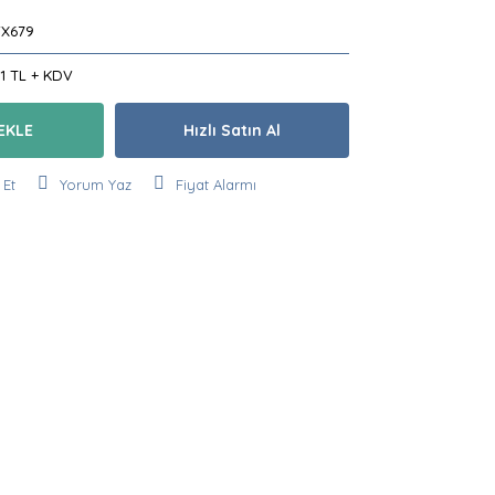
X679
91 TL + KDV
EKLE
Hızlı Satın Al
 Et
Yorum Yaz
Fiyat Alarmı