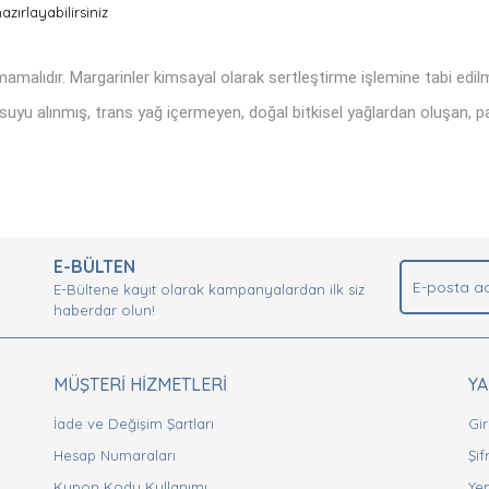
zırlayabilirsiniz
lmamalıdır. Margarinler kimsayal olarak sertleştirme işlemine tabi edilm
u alınmış, trans yağ içermeyen, doğal bitkisel yağlardan oluşan, pastacı
nda ve diğer konularda yetersiz gördüğünüz noktaları öneri formunu kullan
Bu ürüne ilk yorumu siz yapın!
.
E-BÜLTEN
Yorum Yaz
E-Bültene kayıt olarak kampanyalardan ilk siz
haberdar olun!
MÜŞTERİ HİZMETLERİ
Y
İade ve Değişim Şartları
Gir
Hesap Numaraları
Şi
Kupon Kodu Kullanımı
Yen