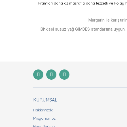
ikramları daha az masrafla daha lezzetli ve kolay ha
Margarin ile karıştırı
Bitkisel susuz yağ GİMDES standartına uygun, suy
Bu ürünün fiyat bilgisi, resim, ürün açıklamaları
Görüş ve önerileriniz için teşekkür ederiz.
Ürün resmi kalitesiz, bozuk veya görüntülenemiyor
Ürün açıklamasında eksik bilgiler bulunuyor.
Ürün bilgilerinde hatalar bulunuyor.
Ürün fiyatı diğer sitelerden daha pahalı.
Bu ürüne benzer farklı alternatifler olmalı.
KURUMSAL
Hakkımızda
Misyonumuz
Hedeflerimiz