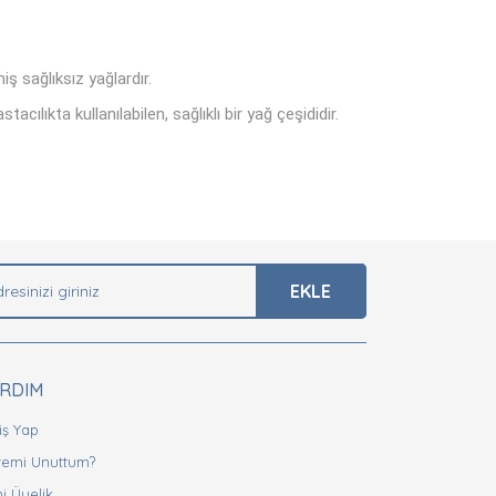
iş sağlıksız yağlardır.
lıkta kullanılabilen, sağlıklı bir yağ çeşididir.
arak tarafımıza iletebilirsiniz.
EKLE
ARDIM
iş Yap
fremi Unuttum?
i Üyelik