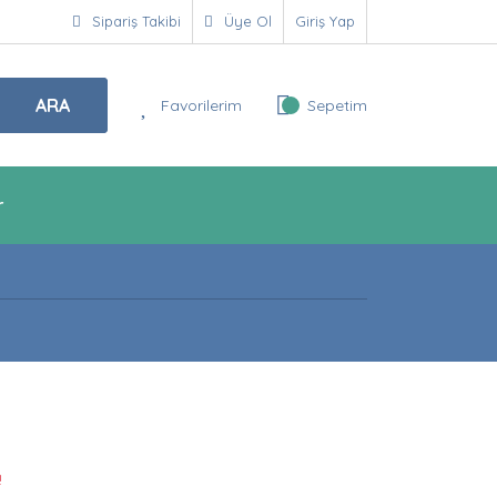
Sipariş Takibi
Üye Ol
Giriş Yap
ARA
Favorilerim
Sepetim
r
!