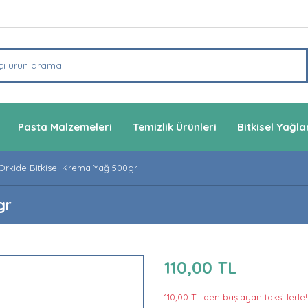
Pasta Malzemeleri
Temizlik Ürünleri
Bitkisel Yağla
Orkide Bitkisel Krema Yağ 500gr
gr
110,00 TL
110,00 TL den başlayan taksitlerle!