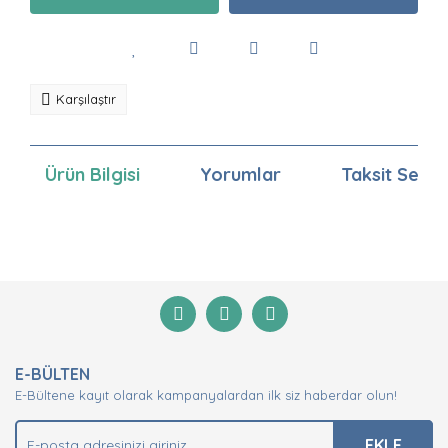
Karşılaştır
Ürün Bilgisi
Yorumlar
Taksit Seçen
Bu ürünün fiyat bilgisi, resim, ürün açıklamalarında ve
diğer konularda yetersiz gördüğünüz noktaları öneri
Bu ürüne ilk yorumu siz yapın!
formunu kullanarak tarafımıza iletebilirsiniz.
Görüş ve önerileriniz için teşekkür ederiz.
Yorum Yaz
Ürün resmi kalitesiz, bozuk veya görüntülenemiyor.
E-BÜLTEN
Ürün açıklamasında eksik bilgiler bulunuyor.
E-Bültene kayıt olarak kampanyalardan ilk siz haberdar olun!
Ürün bilgilerinde hatalar bulunuyor.
Ürün fiyatı diğer sitelerden daha pahalı.
EKLE