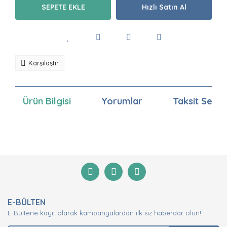
SEPETE EKLE
Hızlı Satın Al
Karşılaştır
Ürün Bilgisi
Yorumlar
Taksit Seçen
Bu ürünün fiyat bilgisi, resim, ürün açıklamalarında ve
diğer konularda yetersiz gördüğünüz noktaları öneri
Bu ürüne ilk yorumu siz yapın!
formunu kullanarak tarafımıza iletebilirsiniz.
Görüş ve önerileriniz için teşekkür ederiz.
Yorum Yaz
Ürün resmi kalitesiz, bozuk veya görüntülenemiyor.
E-BÜLTEN
Ürün açıklamasında eksik bilgiler bulunuyor.
E-Bültene kayıt olarak kampanyalardan ilk siz haberdar olun!
Ürün bilgilerinde hatalar bulunuyor.