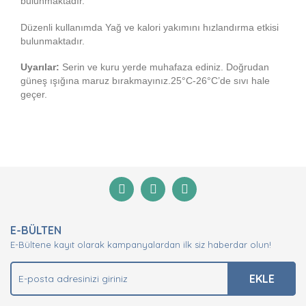
bulunmaktadır.
Düzenli kullanımda Yağ ve kalori yakımını hızlandırma etkisi
bulunmaktadır.
Uyarılar:
Serin ve kuru yerde muhafaza ediniz. Doğrudan
güneş ışığına maruz bırakmayınız.25°C-26°C’de sıvı hale
geçer.
Bu ürünün fiyat bilgisi, resim, ürün açıklamalarında ve
diğer konularda yetersiz gördüğünüz noktaları öneri
Bu ürüne ilk yorumu siz yapın!
formunu kullanarak tarafımıza iletebilirsiniz.
Görüş ve önerileriniz için teşekkür ederiz.
Yorum Yaz
Ürün resmi kalitesiz, bozuk veya görüntülenemiyor.
E-BÜLTEN
Ürün açıklamasında eksik bilgiler bulunuyor.
E-Bültene kayıt olarak kampanyalardan ilk siz haberdar olun!
Ürün bilgilerinde hatalar bulunuyor.
Ürün fiyatı diğer sitelerden daha pahalı.
EKLE
Bu ürüne benzer farklı alternatifler olmalı.