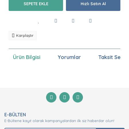
SEPETE EKLE
Hızlı Satın Al
Karşılaştır
Ürün Bilgisi
Yorumlar
Taksit Seçen
Bu ürünün fiyat bilgisi, resim, ürün açıklamalarında ve
diğer konularda yetersiz gördüğünüz noktaları öneri
Bu ürüne ilk yorumu siz yapın!
formunu kullanarak tarafımıza iletebilirsiniz.
Görüş ve önerileriniz için teşekkür ederiz.
Yorum Yaz
Ürün resmi kalitesiz, bozuk veya görüntülenemiyor.
E-BÜLTEN
Ürün açıklamasında eksik bilgiler bulunuyor.
E-Bültene kayıt olarak kampanyalardan ilk siz haberdar olun!
Ürün bilgilerinde hatalar bulunuyor.