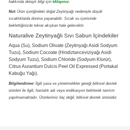
hakkında detaylı bilgi için
tıklayınız.
Not:
Ürün içeriğindeki doğal Zeytinyağı nedeniyle düşük
sıcaklıklarda donma yaşanabilir. Sıcak su içerisinde
beklettiğinizde tekrar akışkan hale gelecektir.
Naturalive Zeytinyağlı Sıvı Sabun İçindekiler
Aqua (Su), Sodium Olivate (Zeytinyağı Asidi Sodyum
Tuzu), Sodium Cocoate (Hindiztanceviziyağı Asidi
Sodyum Tuzu), Sodium Chloride (Sodyum Klorür),
Citrus Aurantium Dulcis Peel Oil Expressed (Portakal
Kabuğu Yağı).
Bilgilendirme:
İlgili yasa ve yönetmelikler gereği bitkisel destek
ürünleri ile ilgili, hastalık adı veya endikasyon belirterek tanıtım
yapılmamaktadır. Ürünlerimiz ilaç değil, bitkisel destek ürünüdür.
Bu ürünün fiyat bilgisi, resim, ürün açıklamalarında ve
diğer konularda yetersiz gördüğünüz noktaları öneri
Bu ürüne ilk yorumu siz yapın!
formunu kullanarak tarafımıza iletebilirsiniz.