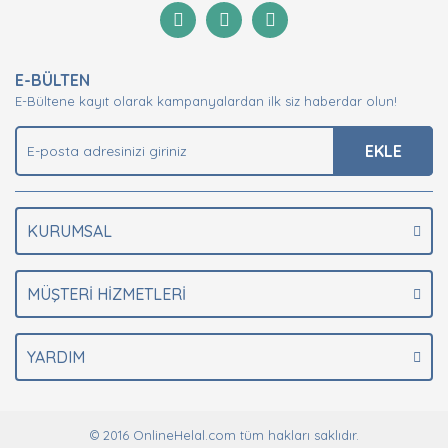
Görüş ve önerileriniz için teşekkür ederiz.
Yorum Yaz
Ürün resmi kalitesiz, bozuk veya görüntülenemiyor.
E-BÜLTEN
Ürün açıklamasında eksik bilgiler bulunuyor.
E-Bültene kayıt olarak kampanyalardan ilk siz haberdar olun!
Ürün bilgilerinde hatalar bulunuyor.
Ürün fiyatı diğer sitelerden daha pahalı.
EKLE
Bu ürüne benzer farklı alternatifler olmalı.
KURUMSAL
MÜŞTERİ HİZMETLERİ
Gönder
YARDIM
© 2016 OnlineHelal.com tüm hakları saklıdır.