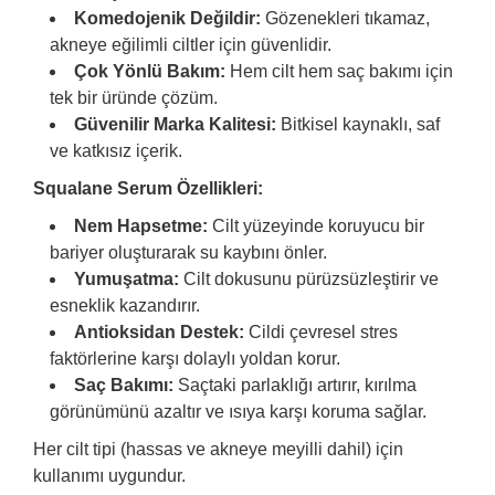
Komedojenik Değildir:
Gözenekleri tıkamaz,
akneye eğilimli ciltler için güvenlidir.
Çok Yönlü Bakım:
Hem cilt hem saç bakımı için
tek bir üründe çözüm.
Güvenilir Marka Kalitesi:
Bitkisel kaynaklı, saf
ve katkısız içerik.
Squalane Serum Özellikleri:
Nem Hapsetme:
Cilt yüzeyinde koruyucu bir
bariyer oluşturarak su kaybını önler.
Yumuşatma:
Cilt dokusunu pürüzsüzleştirir ve
esneklik kazandırır.
Antioksidan Destek:
Cildi çevresel stres
faktörlerine karşı dolaylı yoldan korur.
Saç Bakımı:
Saçtaki parlaklığı artırır, kırılma
görünümünü azaltır ve ısıya karşı koruma sağlar.
Her cilt tipi (hassas ve akneye meyilli dahil) için
kullanımı uygundur.