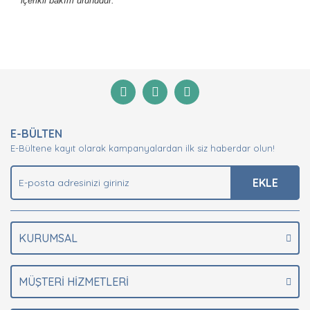
içerikli bakım ürünüdür.
Bu ürünün fiyat bilgisi, resim, ürün açıklamalarında ve
diğer konularda yetersiz gördüğünüz noktaları öneri
Bu ürüne ilk yorumu siz yapın!
formunu kullanarak tarafımıza iletebilirsiniz.
Görüş ve önerileriniz için teşekkür ederiz.
Yorum Yaz
Ürün resmi kalitesiz, bozuk veya görüntülenemiyor.
E-BÜLTEN
Ürün açıklamasında eksik bilgiler bulunuyor.
E-Bültene kayıt olarak kampanyalardan ilk siz haberdar olun!
Ürün bilgilerinde hatalar bulunuyor.
Ürün fiyatı diğer sitelerden daha pahalı.
EKLE
Bu ürüne benzer farklı alternatifler olmalı.
KURUMSAL
MÜŞTERİ HİZMETLERİ
Gönder