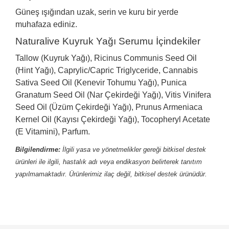
Güneş ışığından uzak, serin ve kuru bir yerde
muhafaza ediniz.
Naturalive Kuyruk Yağı Serumu İçindekiler
Tallow (Kuyruk Yağı), Ricinus Communis Seed Oil
(Hint Yağı), Caprylic/Capric Triglyceride, Cannabis
Sativa Seed Oil (Kenevir Tohumu Yağı), Punica
Granatum Seed Oil (Nar Çekirdeği Yağı), Vitis Vinifera
Seed Oil (Üzüm Çekirdeği Yağı), Prunus Armeniaca
Kernel Oil (Kayısı Çekirdeği Yağı), Tocopheryl Acetate
(E Vitamini), Parfum.
Bilgilendirme:
İlgili yasa ve yönetmelikler gereği bitkisel destek
ürünleri ile ilgili, hastalık adı veya endikasyon belirterek tanıtım
yapılmamaktadır. Ürünlerimiz ilaç değil, bitkisel destek ürünüdür.
Bu ürünün fiyat bilgisi, resim, ürün açıklamalarında ve
diğer konularda yetersiz gördüğünüz noktaları öneri
Bu ürüne ilk yorumu siz yapın!
formunu kullanarak tarafımıza iletebilirsiniz.