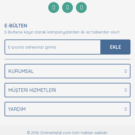
Görüş ve önerileriniz için teşekkür ederiz.
Yorum Yaz
Ürün resmi kalitesiz, bozuk veya görüntülenemiyor.
E-BÜLTEN
Ürün açıklamasında eksik bilgiler bulunuyor.
E-Bültene kayıt olarak kampanyalardan ilk siz haberdar olun!
Ürün bilgilerinde hatalar bulunuyor.
Ürün fiyatı diğer sitelerden daha pahalı.
EKLE
Bu ürüne benzer farklı alternatifler olmalı.
KURUMSAL
MÜŞTERİ HİZMETLERİ
Gönder
YARDIM
© 2016 OnlineHelal.com tüm hakları saklıdır.