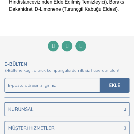
Hindistancevizinden Elde Edilmiş Temizleyici), Boraks
Dekahidrat, D-Limonene (Turunçgil Kabuğu Eldesi).
Bu ürünün fiyat bilgisi, resim, ürün açıklamalarında ve
diğer konularda yetersiz gördüğünüz noktaları öneri
Bu ürüne ilk yorumu siz yapın!
formunu kullanarak tarafımıza iletebilirsiniz.
Görüş ve önerileriniz için teşekkür ederiz.
Yorum Yaz
Ürün resmi kalitesiz, bozuk veya görüntülenemiyor.
E-BÜLTEN
Ürün açıklamasında eksik bilgiler bulunuyor.
E-Bültene kayıt olarak kampanyalardan ilk siz haberdar olun!
Ürün bilgilerinde hatalar bulunuyor.
Ürün fiyatı diğer sitelerden daha pahalı.
EKLE
Bu ürüne benzer farklı alternatifler olmalı.
KURUMSAL
MÜŞTERİ HİZMETLERİ
Gönder