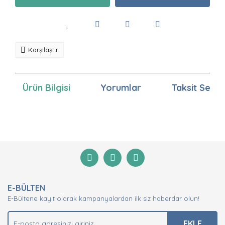
Karşılaştır
Ürün Bilgisi
Yorumlar
Taksit Seçen
Bu ürünün fiyat bilgisi, resim, ürün açıklamalarında ve
diğer konularda yetersiz gördüğünüz noktaları öneri
Bu ürüne ilk yorumu siz yapın!
formunu kullanarak tarafımıza iletebilirsiniz.
Görüş ve önerileriniz için teşekkür ederiz.
Yorum Yaz
Ürün resmi kalitesiz, bozuk veya görüntülenemiyor.
E-BÜLTEN
Ürün açıklamasında eksik bilgiler bulunuyor.
E-Bültene kayıt olarak kampanyalardan ilk siz haberdar olun!
Ürün bilgilerinde hatalar bulunuyor.
Ürün fiyatı diğer sitelerden daha pahalı.
EKLE