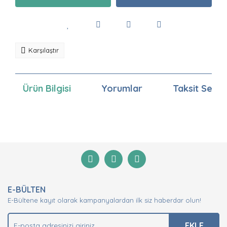
Karşılaştır
Ürün Bilgisi
Yorumlar
Taksit Seçen
Bu ürünün fiyat bilgisi, resim, ürün açıklamalarında ve
diğer konularda yetersiz gördüğünüz noktaları öneri
Bu ürüne ilk yorumu siz yapın!
formunu kullanarak tarafımıza iletebilirsiniz.
Görüş ve önerileriniz için teşekkür ederiz.
Yorum Yaz
Ürün resmi kalitesiz, bozuk veya görüntülenemiyor.
E-BÜLTEN
Ürün açıklamasında eksik bilgiler bulunuyor.
E-Bültene kayıt olarak kampanyalardan ilk siz haberdar olun!
Ürün bilgilerinde hatalar bulunuyor.
Ürün fiyatı diğer sitelerden daha pahalı.
EKLE