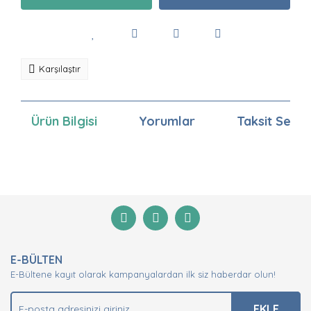
Karşılaştır
Ürün Bilgisi
Yorumlar
Taksit Seçen
Bu ürünün fiyat bilgisi, resim, ürün açıklamalarında ve
diğer konularda yetersiz gördüğünüz noktaları öneri
Bu ürüne ilk yorumu siz yapın!
formunu kullanarak tarafımıza iletebilirsiniz.
Görüş ve önerileriniz için teşekkür ederiz.
Yorum Yaz
Ürün resmi kalitesiz, bozuk veya görüntülenemiyor.
E-BÜLTEN
Ürün açıklamasında eksik bilgiler bulunuyor.
E-Bültene kayıt olarak kampanyalardan ilk siz haberdar olun!
Ürün bilgilerinde hatalar bulunuyor.
Ürün fiyatı diğer sitelerden daha pahalı.
EKLE