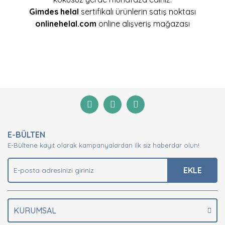
Gimdes
helal
sertifikalı ürünlerin satış noktası
onlinehelal.com
online alışveriş mağazası
Bu ürünün fiyat bilgisi, resim, ürün açıklamalarında ve
diğer konularda yetersiz gördüğünüz noktaları öneri
Bu ürüne ilk yorumu siz yapın!
formunu kullanarak tarafımıza iletebilirsiniz.
Görüş ve önerileriniz için teşekkür ederiz.
Yorum Yaz
Ürün resmi kalitesiz, bozuk veya görüntülenemiyor.
E-BÜLTEN
Ürün açıklamasında eksik bilgiler bulunuyor.
E-Bültene kayıt olarak kampanyalardan ilk siz haberdar olun!
Ürün bilgilerinde hatalar bulunuyor.
Ürün fiyatı diğer sitelerden daha pahalı.
EKLE
Bu ürüne benzer farklı alternatifler olmalı.
KURUMSAL