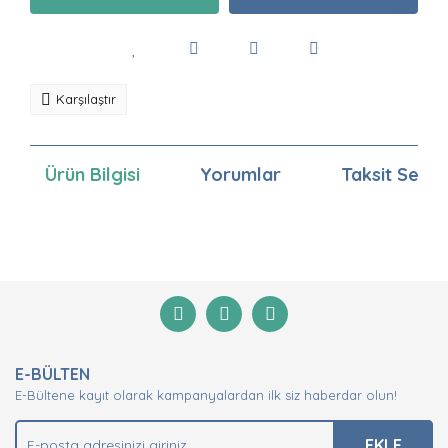
Karşılaştır
Ürün Bilgisi
Yorumlar
Taksit Seçen
Bu ürünün fiyat bilgisi, resim, ürün açıklamalarında ve
diğer konularda yetersiz gördüğünüz noktaları öneri
Bu ürüne ilk yorumu siz yapın!
formunu kullanarak tarafımıza iletebilirsiniz.
Görüş ve önerileriniz için teşekkür ederiz.
Yorum Yaz
Ürün resmi kalitesiz, bozuk veya görüntülenemiyor.
E-BÜLTEN
Ürün açıklamasında eksik bilgiler bulunuyor.
E-Bültene kayıt olarak kampanyalardan ilk siz haberdar olun!
Ürün bilgilerinde hatalar bulunuyor.
Ürün fiyatı diğer sitelerden daha pahalı.
EKLE