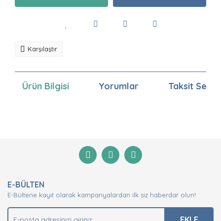
Karşılaştır
Ürün Bilgisi
Yorumlar
Taksit Seçen
Bu ürünün fiyat bilgisi, resim, ürün açıklamalarında ve
diğer konularda yetersiz gördüğünüz noktaları öneri
Bu ürüne ilk yorumu siz yapın!
formunu kullanarak tarafımıza iletebilirsiniz.
Görüş ve önerileriniz için teşekkür ederiz.
Yorum Yaz
Ürün resmi kalitesiz, bozuk veya görüntülenemiyor.
E-BÜLTEN
Ürün açıklamasında eksik bilgiler bulunuyor.
E-Bültene kayıt olarak kampanyalardan ilk siz haberdar olun!
Ürün bilgilerinde hatalar bulunuyor.
Ürün fiyatı diğer sitelerden daha pahalı.
EKLE