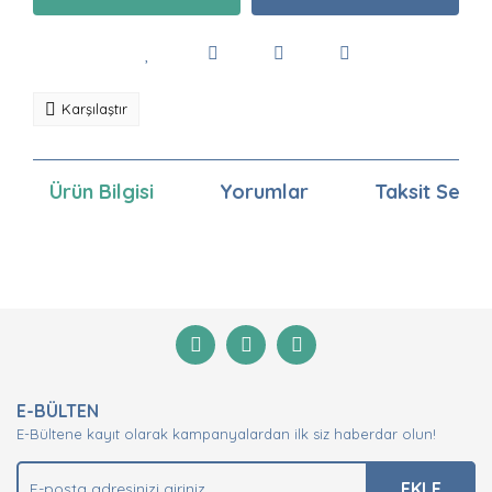
Karşılaştır
Ürün Bilgisi
Yorumlar
Taksit Seçen
Bu ürünün fiyat bilgisi, resim, ürün açıklamalarında ve
diğer konularda yetersiz gördüğünüz noktaları öneri
Bu ürüne ilk yorumu siz yapın!
formunu kullanarak tarafımıza iletebilirsiniz.
Görüş ve önerileriniz için teşekkür ederiz.
Yorum Yaz
Ürün resmi kalitesiz, bozuk veya görüntülenemiyor.
E-BÜLTEN
Ürün açıklamasında eksik bilgiler bulunuyor.
E-Bültene kayıt olarak kampanyalardan ilk siz haberdar olun!
Ürün bilgilerinde hatalar bulunuyor.
Ürün fiyatı diğer sitelerden daha pahalı.
EKLE