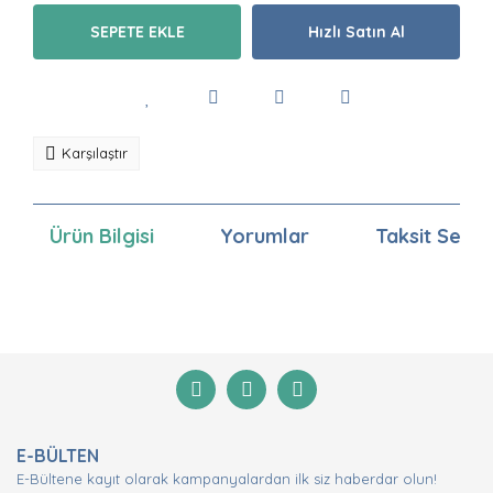
SEPETE EKLE
Hızlı Satın Al
Karşılaştır
Ürün Bilgisi
Yorumlar
Taksit Seçen
Bu ürünün fiyat bilgisi, resim, ürün açıklamalarında ve
diğer konularda yetersiz gördüğünüz noktaları öneri
Bu ürüne ilk yorumu siz yapın!
formunu kullanarak tarafımıza iletebilirsiniz.
Görüş ve önerileriniz için teşekkür ederiz.
Yorum Yaz
Ürün resmi kalitesiz, bozuk veya görüntülenemiyor.
E-BÜLTEN
Ürün açıklamasında eksik bilgiler bulunuyor.
E-Bültene kayıt olarak kampanyalardan ilk siz haberdar olun!
Ürün bilgilerinde hatalar bulunuyor.