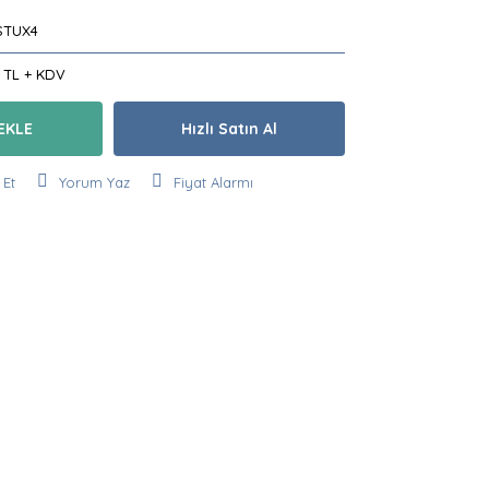
STUX4
1 TL + KDV
EKLE
Hızlı Satın Al
 Et
Yorum Yaz
Fiyat Alarmı