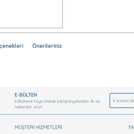
çenekleri
Önerileriniz
nda ve diğer konularda yetersiz gördüğünüz noktaları öneri formunu kullan
Bu ürüne ilk yorumu siz yapın!
.
E-BÜLTEN
Yorum Yaz
E-Bültene kayıt olarak kampanyalardan ilk siz
haberdar olun!
MÜŞTERİ HİZMETLERİ
Y