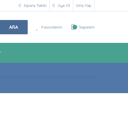
Sipariş Takibi
Üye Ol
Giriş Yap
ARA
Favorilerim
Sepetim
r
!