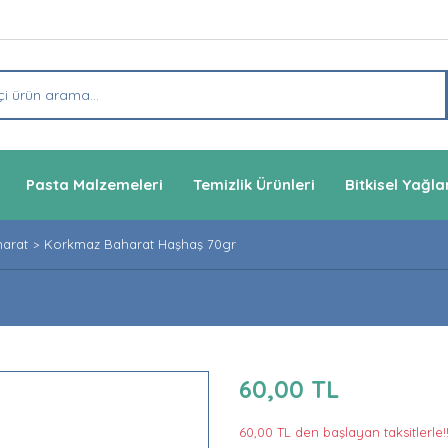
Pasta Malzemeleri
Temizlik Ürünleri
Bitkisel Yağla
arat
Korkmaz Baharat Haşhaş 70gr
60,00 TL
60,00 TL den başlayan taksitlerle!