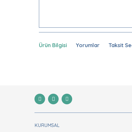
Ürün Bilgisi
Yorumlar
Taksit Se
Bu ürünün fiyat bilgisi, resim, ürün açıklamaları
Görüş ve önerileriniz için teşekkür ederiz.
Ürün resmi kalitesiz, bozuk veya görüntülenemiyor
Ürün açıklamasında eksik bilgiler bulunuyor.
Ürün bilgilerinde hatalar bulunuyor.
Ürün fiyatı diğer sitelerden daha pahalı.
Bu ürüne benzer farklı alternatifler olmalı.
KURUMSAL