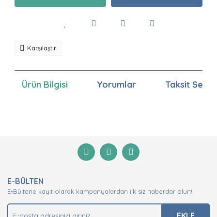
Karşılaştır
Ürün Bilgisi
Yorumlar
Taksit Seçen
Bu ürünün fiyat bilgisi, resim, ürün açıklamalarında ve
diğer konularda yetersiz gördüğünüz noktaları öneri
Bu ürüne ilk yorumu siz yapın!
formunu kullanarak tarafımıza iletebilirsiniz.
Görüş ve önerileriniz için teşekkür ederiz.
Yorum Yaz
Ürün resmi kalitesiz, bozuk veya görüntülenemiyor.
E-BÜLTEN
Ürün açıklamasında eksik bilgiler bulunuyor.
E-Bültene kayıt olarak kampanyalardan ilk siz haberdar olun!
Ürün bilgilerinde hatalar bulunuyor.
Ürün fiyatı diğer sitelerden daha pahalı.
EKLE