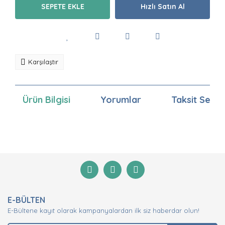
SEPETE EKLE
Hızlı Satın Al
Karşılaştır
Ürün Bilgisi
Yorumlar
Taksit Seçen
Bu ürünün fiyat bilgisi, resim, ürün açıklamalarında ve
diğer konularda yetersiz gördüğünüz noktaları öneri
Bu ürüne ilk yorumu siz yapın!
formunu kullanarak tarafımıza iletebilirsiniz.
Görüş ve önerileriniz için teşekkür ederiz.
Yorum Yaz
Ürün resmi kalitesiz, bozuk veya görüntülenemiyor.
E-BÜLTEN
Ürün açıklamasında eksik bilgiler bulunuyor.
E-Bültene kayıt olarak kampanyalardan ilk siz haberdar olun!
Ürün bilgilerinde hatalar bulunuyor.