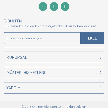
Görüş ve önerileriniz için teşekkür ederiz.
Yorum Yaz
Ürün resmi kalitesiz, bozuk veya görüntülenemiyor.
E-BÜLTEN
Ürün açıklamasında eksik bilgiler bulunuyor.
E-Bültene kayıt olarak kampanyalardan ilk siz haberdar olun!
Ürün bilgilerinde hatalar bulunuyor.
Ürün fiyatı diğer sitelerden daha pahalı.
EKLE
Bu ürüne benzer farklı alternatifler olmalı.
KURUMSAL
MÜŞTERİ HİZMETLERİ
Gönder
YARDIM
© 2016 OnlineHelal.com tüm hakları saklıdır.