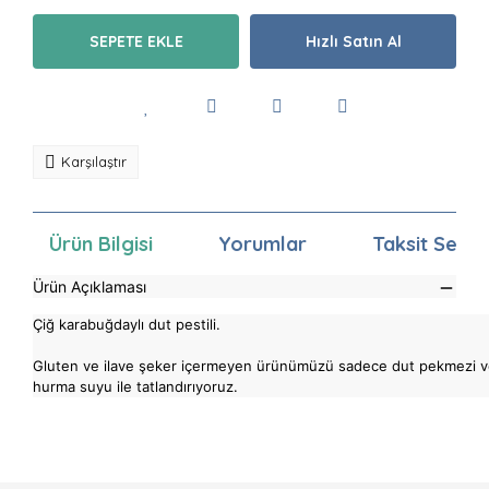
SEPETE EKLE
Hızlı Satın Al
Karşılaştır
Ürün Bilgisi
Yorumlar
Taksit Seçen
Ürün Açıklaması
Çiğ karabuğdaylı dut pestili.
Gluten ve ilave şeker içermeyen ürünümüzü sadece dut pekmezi 
hurma suyu ile tatlandırıyoruz.
Bu ürünün fiyat bilgisi, resim, ürün açıklamalarında ve
diğer konularda yetersiz gördüğünüz noktaları öneri
Bu ürüne ilk yorumu siz yapın!
formunu kullanarak tarafımıza iletebilirsiniz.