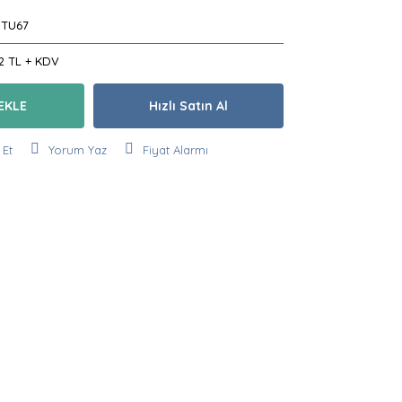
TU67
72 TL + KDV
EKLE
Hızlı Satın Al
 Et
Yorum Yaz
Fiyat Alarmı