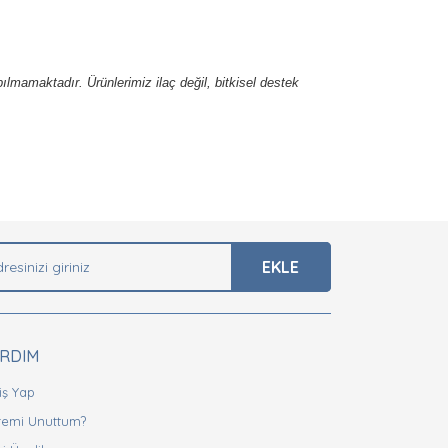
apılmamaktadır. Ürünlerimiz ilaç değil, bitkisel destek
arak tarafımıza iletebilirsiniz.
EKLE
ARDIM
iş Yap
fremi Unuttum?