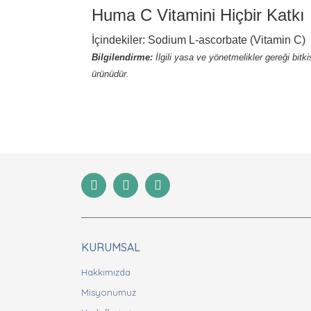
Huma C Vitamini Hiçbir Katkı
İçindekiler: Sodium L-ascorbate (Vitamin C)
Bilgilendirme:
İlgili yasa ve yönetmelikler gereği bitk
ürünüdür.
Bu ürünün fiyat bilgisi, resim, ürün açıklamaları
Görüş ve önerileriniz için teşekkür ederiz.
Ürün resmi kalitesiz, bozuk veya görüntülenemiyor
Ürün açıklamasında eksik bilgiler bulunuyor.
Ürün bilgilerinde hatalar bulunuyor.
Ürün fiyatı diğer sitelerden daha pahalı.
Bu ürüne benzer farklı alternatifler olmalı.
KURUMSAL
Hakkımızda
Misyonumuz