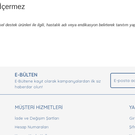
 İçermez
isel destek ürünleri ile ilgili, hastalık adı veya endikasyon belirterek tanıtım y
nda ve diğer konularda yetersiz gördüğünüz noktaları öneri formunu kullan
Bu ürüne ilk yorumu siz yapın!
.
E-BÜLTEN
Yorum Yaz
E-Bültene kayıt olarak kampanyalardan ilk siz
haberdar olun!
MÜŞTERİ HİZMETLERİ
Y
İade ve Değişim Şartları
Gir
Hesap Numaraları
Şi