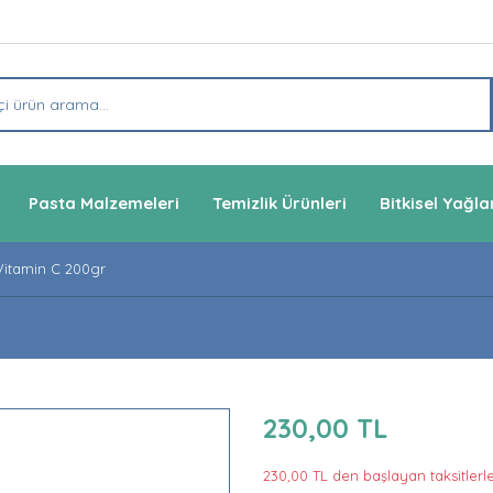
Pasta Malzemeleri
Temizlik Ürünleri
Bitkisel Yağla
itamin C 200gr
230,00 TL
230,00 TL den başlayan taksitlerle