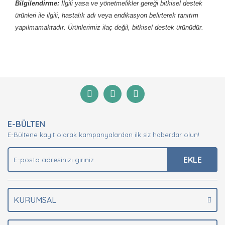
Bilgilendirme:
İlgili yasa ve yönetmelikler gereği bitkisel destek
ürünleri ile ilgili, hastalık adı veya endikasyon belirterek tanıtım
yapılmamaktadır. Ürünlerimiz ilaç değil, bitkisel destek ürünüdür.
Bu ürünün fiyat bilgisi, resim, ürün açıklamalarında ve
diğer konularda yetersiz gördüğünüz noktaları öneri
Bu ürüne ilk yorumu siz yapın!
formunu kullanarak tarafımıza iletebilirsiniz.
Görüş ve önerileriniz için teşekkür ederiz.
Yorum Yaz
Ürün resmi kalitesiz, bozuk veya görüntülenemiyor.
E-BÜLTEN
Ürün açıklamasında eksik bilgiler bulunuyor.
E-Bültene kayıt olarak kampanyalardan ilk siz haberdar olun!
Ürün bilgilerinde hatalar bulunuyor.
Ürün fiyatı diğer sitelerden daha pahalı.
EKLE
Bu ürüne benzer farklı alternatifler olmalı.
KURUMSAL