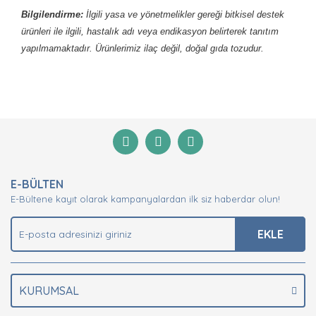
Bilgilendirme:
İlgili yasa ve yönetmelikler gereği bitkisel destek
ürünleri ile ilgili, hastalık adı veya endikasyon belirterek tanıtım
yapılmamaktadır. Ürünlerimiz ilaç değil, doğal gıda tozudur.
Bu ürünün fiyat bilgisi, resim, ürün açıklamalarında ve
diğer konularda yetersiz gördüğünüz noktaları öneri
Bu ürüne ilk yorumu siz yapın!
formunu kullanarak tarafımıza iletebilirsiniz.
Görüş ve önerileriniz için teşekkür ederiz.
Yorum Yaz
Ürün resmi kalitesiz, bozuk veya görüntülenemiyor.
E-BÜLTEN
Ürün açıklamasında eksik bilgiler bulunuyor.
E-Bültene kayıt olarak kampanyalardan ilk siz haberdar olun!
Ürün bilgilerinde hatalar bulunuyor.
Ürün fiyatı diğer sitelerden daha pahalı.
EKLE
Bu ürüne benzer farklı alternatifler olmalı.
KURUMSAL