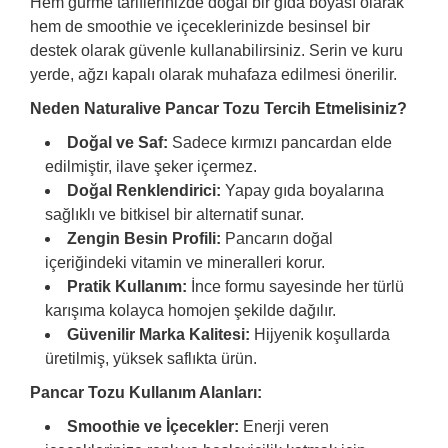
Hem gurme tariflerinizde doğal bir gıda boyası olarak
hem de smoothie ve içeceklerinizde besinsel bir
destek olarak güvenle kullanabilirsiniz. Serin ve kuru
yerde, ağzı kapalı olarak muhafaza edilmesi önerilir.
Neden Naturalive Pancar Tozu Tercih Etmelisiniz?
Doğal ve Saf:
Sadece kırmızı pancardan elde
edilmiştir, ilave şeker içermez.
​Doğal Renklendirici:
Yapay gıda boyalarına
sağlıklı ve bitkisel bir alternatif sunar.
​Zengin Besin Profili:
Pancarın doğal
içeriğindeki vitamin ve mineralleri korur.
​Pratik Kullanım:
İnce formu sayesinde her türlü
karışıma kolayca homojen şekilde dağılır.
Güvenilir Marka Kalitesi:
Hijyenik koşullarda
üretilmiş, yüksek saflıkta ürün.
​Pancar Tozu Kullanım Alanları:
Smoothie ve İçecekler:
Enerji veren