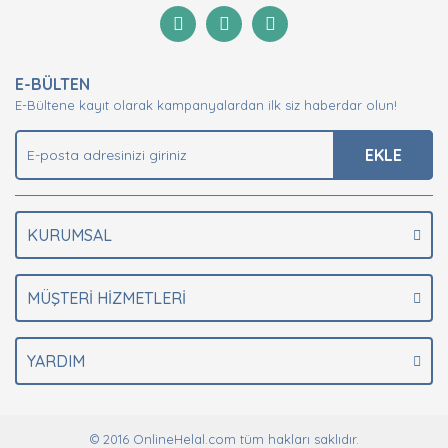
Görüş ve önerileriniz için teşekkür ederiz.
Yorum Yaz
Ürün resmi kalitesiz, bozuk veya görüntülenemiyor.
E-BÜLTEN
Ürün açıklamasında eksik bilgiler bulunuyor.
E-Bültene kayıt olarak kampanyalardan ilk siz haberdar olun!
Ürün bilgilerinde hatalar bulunuyor.
Ürün fiyatı diğer sitelerden daha pahalı.
EKLE
Bu ürüne benzer farklı alternatifler olmalı.
KURUMSAL
MÜŞTERİ HİZMETLERİ
Gönder
YARDIM
© 2016 OnlineHelal.com tüm hakları saklıdır.