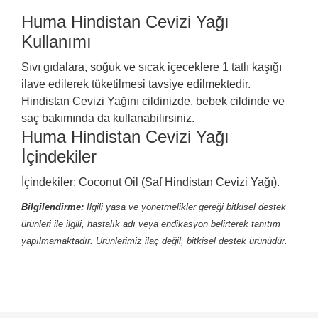
Huma Hindistan Cevizi Yağı
Kullanımı
Sıvı gıdalara, soğuk ve sıcak içeceklere 1 tatlı kaşığı
ilave edilerek tüketilmesi tavsiye edilmektedir.
Hindistan Cevizi Yağını cildinizde, bebek cildinde ve
saç bakımında da kullanabilirsiniz.
Huma Hindistan Cevizi Yağı
İçindekiler
İçindekiler: Coconut Oil (Saf Hindistan Cevizi Yağı).
Bilgilendirme:
İlgili yasa ve yönetmelikler gereği bitkisel destek
ürünleri ile ilgili, hastalık adı veya endikasyon belirterek tanıtım
yapılmamaktadır. Ürünlerimiz ilaç değil, bitkisel destek ürünüdür.
Bu ürünün fiyat bilgisi, resim, ürün açıklamalarında ve
diğer konularda yetersiz gördüğünüz noktaları öneri
Bu ürüne ilk yorumu siz yapın!
formunu kullanarak tarafımıza iletebilirsiniz.