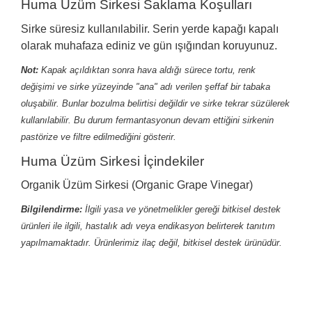
Huma Üzüm Sirkesi Saklama Koşulları
Sirke süresiz kullanılabilir. Serin yerde kapağı kapalı
olarak muhafaza ediniz ve gün ışığından koruyunuz.
Not:
Kapak açıldıktan sonra hava aldığı sürece tortu, renk
değişimi ve sirke yüzeyinde "ana" adı verilen şeffaf bir tabaka
oluşabilir. Bunlar bozulma belirtisi değildir ve sirke tekrar süzülerek
kullanılabilir. Bu durum fermantasyonun devam ettiğini sirkenin
pastörize ve filtre edilmediğini gösterir.
Huma Üzüm Sirkesi İçindekiler
Organik Üzüm Sirkesi (Organic Grape Vinegar)
Bilgilendirme:
İlgili yasa ve yönetmelikler gereği bitkisel destek
ürünleri ile ilgili, hastalık adı veya endikasyon belirterek tanıtım
yapılmamaktadır. Ürünlerimiz ilaç değil, bitkisel destek ürünüdür.
Bu ürünün fiyat bilgisi, resim, ürün açıklamalarında ve
diğer konularda yetersiz gördüğünüz noktaları öneri
Bu ürüne ilk yorumu siz yapın!