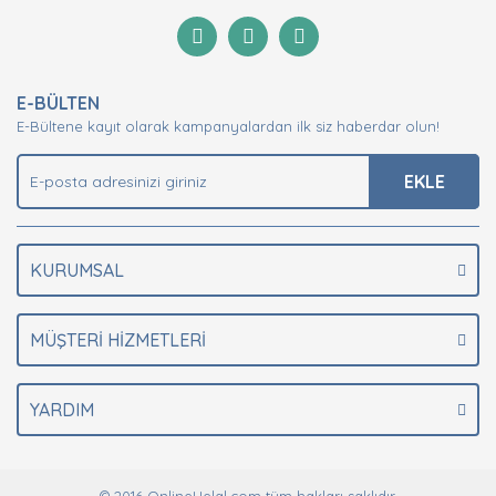
formunu kullanarak tarafımıza iletebilirsiniz.
Görüş ve önerileriniz için teşekkür ederiz.
Yorum Yaz
Ürün resmi kalitesiz, bozuk veya görüntülenemiyor.
E-BÜLTEN
Ürün açıklamasında eksik bilgiler bulunuyor.
E-Bültene kayıt olarak kampanyalardan ilk siz haberdar olun!
Ürün bilgilerinde hatalar bulunuyor.
Ürün fiyatı diğer sitelerden daha pahalı.
EKLE
Bu ürüne benzer farklı alternatifler olmalı.
KURUMSAL
MÜŞTERİ HİZMETLERİ
Gönder
YARDIM