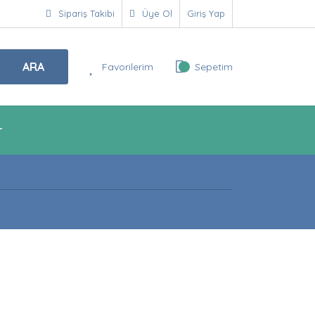
Sipariş Takibi
Üye Ol
Giriş Yap
ARA
Favorilerim
Sepetim
r
!