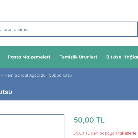
Pasta Malzemeleri
Temizlik Ürünleri
Bitkisel Yağla
Hem Sandal Ağacı 20li Çubuk Tütsü
ütsü
50,00 TL
50,00 TL den başlayan taksitlerle!