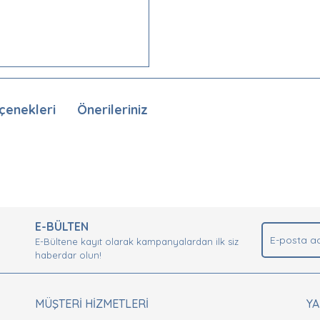
çenekleri
Önerileriniz
nda ve diğer konularda yetersiz gördüğünüz noktaları öneri formunu kullan
Bu ürüne ilk yorumu siz yapın!
.
E-BÜLTEN
Yorum Yaz
E-Bültene kayıt olarak kampanyalardan ilk siz
haberdar olun!
MÜŞTERİ HİZMETLERİ
Y