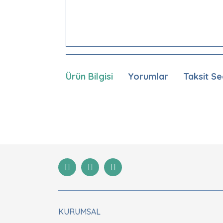
Ürün Bilgisi
Yorumlar
Taksit Se
Bu ürünün fiyat bilgisi, resim, ürün açıklamaları
Görüş ve önerileriniz için teşekkür ederiz.
Ürün resmi kalitesiz, bozuk veya görüntülenemiyor
Ürün açıklamasında eksik bilgiler bulunuyor.
Ürün bilgilerinde hatalar bulunuyor.
Ürün fiyatı diğer sitelerden daha pahalı.
Bu ürüne benzer farklı alternatifler olmalı.
KURUMSAL