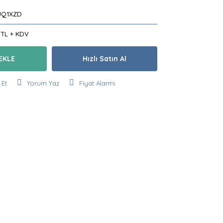
JQ1XZD
 TL + KDV
EKLE
Hızlı Satın Al
 Et
Yorum Yaz
Fiyat Alarmı