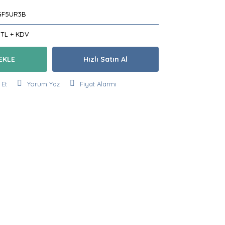
GF5UR3B
 TL + KDV
EKLE
Hızlı Satın Al
 Et
Yorum Yaz
Fiyat Alarmı