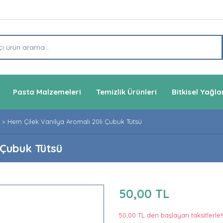
Pasta Malzemeleri
Temizlik Ürünleri
Bitkisel Yağla
Hem Çilek Vanilya Aromalı 20li Çubuk Tütsü
 Çubuk Tütsü
50,00 TL
50,00 TL den başlayan taksitlerle!