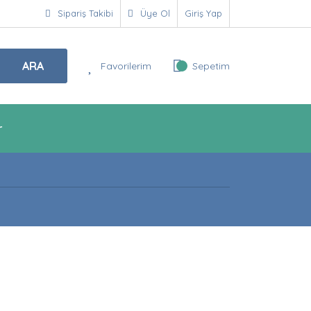
Sipariş Takibi
Üye Ol
Giriş Yap
ARA
Favorilerim
Sepetim
r
!