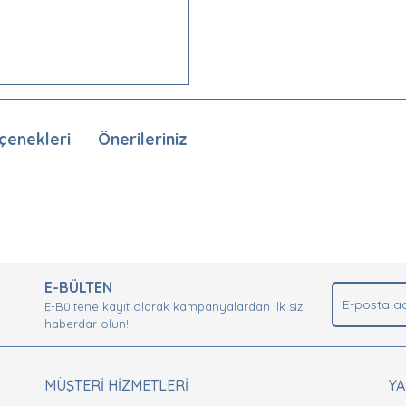
çenekleri
Önerileriniz
nda ve diğer konularda yetersiz gördüğünüz noktaları öneri formunu kullan
Bu ürüne ilk yorumu siz yapın!
.
E-BÜLTEN
Yorum Yaz
E-Bültene kayıt olarak kampanyalardan ilk siz
haberdar olun!
MÜŞTERİ HİZMETLERİ
Y