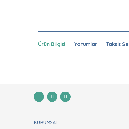
Ürün Bilgisi
Yorumlar
Taksit Se
Bu ürünün fiyat bilgisi, resim, ürün açıklamaları
Görüş ve önerileriniz için teşekkür ederiz.
Ürün resmi kalitesiz, bozuk veya görüntülenemiyor
Ürün açıklamasında eksik bilgiler bulunuyor.
Ürün bilgilerinde hatalar bulunuyor.
Ürün fiyatı diğer sitelerden daha pahalı.
Bu ürüne benzer farklı alternatifler olmalı.
KURUMSAL