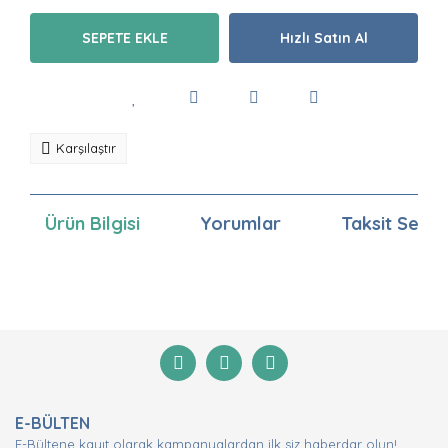
SEPETE EKLE
Hızlı Satın Al
Karşılaştır
Ürün Bilgisi
Yorumlar
Taksit Seçen
Bu ürünün fiyat bilgisi, resim, ürün açıklamalarında ve
diğer konularda yetersiz gördüğünüz noktaları öneri
Bu ürüne ilk yorumu siz yapın!
formunu kullanarak tarafımıza iletebilirsiniz.
Görüş ve önerileriniz için teşekkür ederiz.
Yorum Yaz
Ürün resmi kalitesiz, bozuk veya görüntülenemiyor.
E-BÜLTEN
Ürün açıklamasında eksik bilgiler bulunuyor.
E-Bültene kayıt olarak kampanyalardan ilk siz haberdar olun!