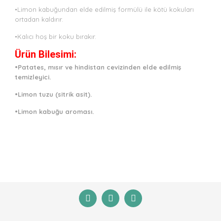
•Limon kabuğundan elde edilmiş formülü ile kötü kokuları
ortadan kaldırır.
•Kalıcı hoş bir koku bırakır.
Ürün Bilesimi:
•Patates, mısır ve hindistan cevizinden elde edilmiş
temizleyici.
•Limon tuzu (sitrik asit).
•Limon kabuğu aroması.
Bu ürünün fiyat bilgisi, resim, ürün açıklamalarında ve
diğer konularda yetersiz gördüğünüz noktaları öneri
Bu ürüne ilk yorumu siz yapın!
formunu kullanarak tarafımıza iletebilirsiniz.
Görüş ve önerileriniz için teşekkür ederiz.
Yorum Yaz
Ürün resmi kalitesiz, bozuk veya görüntülenemiyor.