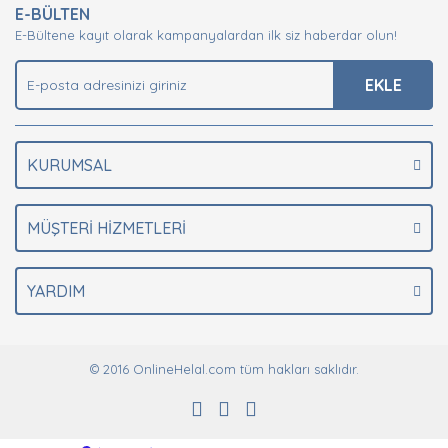
E-BÜLTEN
Ürün açıklamasında eksik bilgiler bulunuyor.
E-Bültene kayıt olarak kampanyalardan ilk siz haberdar olun!
Ürün bilgilerinde hatalar bulunuyor.
Ürün fiyatı diğer sitelerden daha pahalı.
EKLE
Bu ürüne benzer farklı alternatifler olmalı.
KURUMSAL
MÜŞTERİ HİZMETLERİ
Gönder
YARDIM
© 2016 OnlineHelal.com tüm hakları saklıdır.