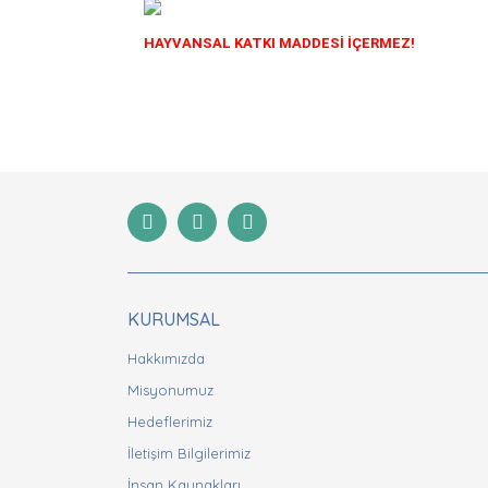
HAYVANSAL KATKI MADDESİ İÇERMEZ!
Bu ürünün fiyat bilgisi, resim, ürün açıklamaları
Görüş ve önerileriniz için teşekkür ederiz.
Ürün resmi kalitesiz, bozuk veya görüntülenemiyor
Ürün açıklamasında eksik bilgiler bulunuyor.
Ürün bilgilerinde hatalar bulunuyor.
Ürün fiyatı diğer sitelerden daha pahalı.
Bu ürüne benzer farklı alternatifler olmalı.
KURUMSAL
Hakkımızda
Misyonumuz
Hedeflerimiz
İletişim Bilgilerimiz
İnsan Kaynakları