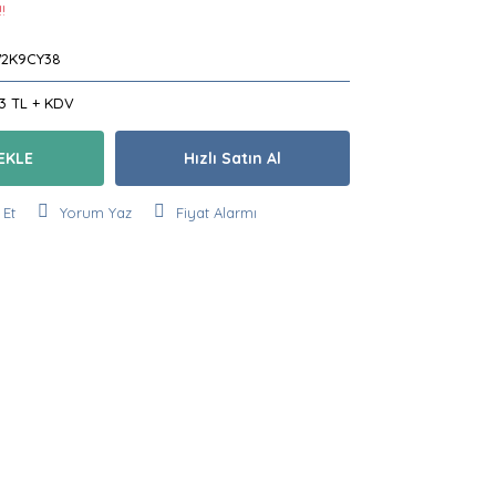
!
2K9CY38
83 TL + KDV
EKLE
Hızlı Satın Al
 Et
Yorum Yaz
Fiyat Alarmı