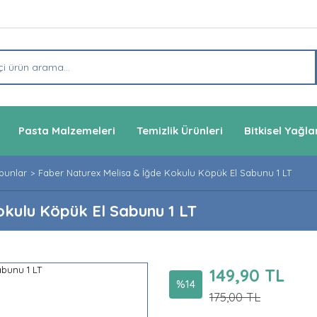
Pasta Malzemeleri
Temizlik Ürünleri
Bitkisel Yağla
bunlar
Faber Naturex Melisa & İğde Kokulu Köpük El Sabunu 1 LT
okulu Köpük El Sabunu 1 LT
149,90 TL
%14
175,00 TL