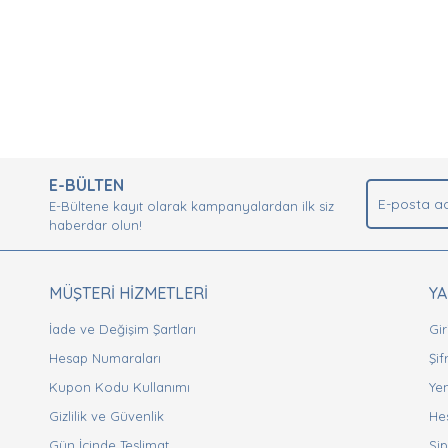
nda ve diğer konularda yetersiz gördüğünüz noktaları öneri formunu kullan
Bu ürüne ilk yorumu siz yapın!
.
E-BÜLTEN
Yorum Yaz
E-Bültene kayıt olarak kampanyalardan ilk siz
haberdar olun!
MÜŞTERİ HİZMETLERİ
Y
İade ve Değişim Şartları
Gir
Hesap Numaraları
Şi
Kupon Kodu Kullanımı
Yen
Gizlilik ve Güvenlik
He
Gönder
Gün İçinde Teslimat
Sip