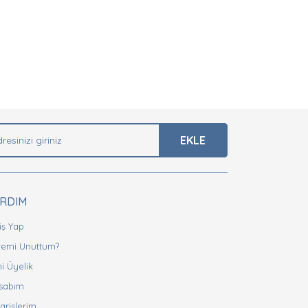
arak tarafımıza iletebilirsiniz.
EKLE
ARDIM
iş Yap
fremi Unuttum?
i Üyelik
sabım
arişlerim