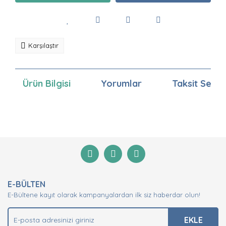
Karşılaştır
Ürün Bilgisi
Yorumlar
Taksit Seçen
Bu ürünün fiyat bilgisi, resim, ürün açıklamalarında ve
diğer konularda yetersiz gördüğünüz noktaları öneri
Bu ürüne ilk yorumu siz yapın!
formunu kullanarak tarafımıza iletebilirsiniz.
Görüş ve önerileriniz için teşekkür ederiz.
Yorum Yaz
Ürün resmi kalitesiz, bozuk veya görüntülenemiyor.
E-BÜLTEN
Ürün açıklamasında eksik bilgiler bulunuyor.
E-Bültene kayıt olarak kampanyalardan ilk siz haberdar olun!
Ürün bilgilerinde hatalar bulunuyor.
Ürün fiyatı diğer sitelerden daha pahalı.
EKLE