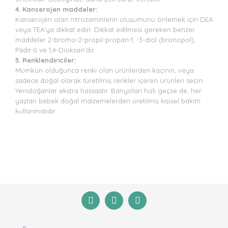
4. Kanserojen maddeler:
Kanserojen olan nitrozaminlerin oluşumunu önlemek için DEA
veya TEA’ya dikkat edin. Dikkat edilmesi gereken benzer
maddeler 2-bromo-2-propil-propan-1, -3-diol (bronopol),
Padit-0 ve 1,4-Dioksan’dır.
5. Renklendiriciler:
Mümkün olduğunca renki olan ürünlerden kaçının, veya
sadece doğal olarak türetilmiş renkler içeren ürünleri seçin.
Yenidoğanlar ekstra hassastır. Banyoları hızlı geçse de, her
yaştan bebek doğal malzemelerden üretilmiş kişisel bakım
kullanmalıdır.
Bu ürünün fiyat bilgisi, resim, ürün açıklamalarında ve
diğer konularda yetersiz gördüğünüz noktaları öneri
Bu ürüne ilk yorumu siz yapın!
formunu kullanarak tarafımıza iletebilirsiniz.
Görüş ve önerileriniz için teşekkür ederiz.
Yorum Yaz
Ürün resmi kalitesiz, bozuk veya görüntülenemiyor.