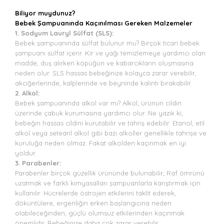
Biliyor muydunuz?
Bebek Şampuanında Kaçınılması Gereken Malzemeler
1. Sodyum Lauryl Sülfat (SLS):
Bebek şampuanında sülfat bulunur mu? Birçok ticari bebek
şampuanı sülfat içerir. Kir ve yağı temizlemeye yardımcı olan
madde, duş alırken köpüğün ve kabarcıkların oluşmasına
neden olur. SLS hassas bebeğinize kolayca zarar verebilir,
akciğerlerinde, kalplerinde ve beyninde kalıntı bırakabilir.
2. Alkol:
Bebek şampuanında alkol var mı? Alkol, ürünün cildin
üzerinde çabuk kurumasına yardımcı olur. Ne yazık ki,
bebeğin hassas cildini kurutabilir ve tahriş edebilir. Etanol, etil
alkol veya setearil alkol gibi bazı alkoller genellikle tahrişe ve
kuruluğa neden olmaz. Fakat alkolden kaçınmak en iyi
yoldur.
3. Parabenler:
Parabenler birçok güzellik ürününde bulunabilir; Raf ömrünü
uzatmak ve farklı kimyasalları şampuanlarla karıştırmak için
kullanılır. Hücrelerde östrojen etkilerini taklit ederek,
döküntülere, ergenliğin erken başlangıcına neden
olabileceğinden, güçlü olumsuz etkilerinden kaçınmak
önemlidir. Bebeğinize daha çok zarar verebilir.