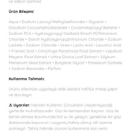
ve sabun içermez.
Ürün Bileşimi:
Aqua • Sodium Lauroyl Methylisethionate • Glycerin •
Disodium Cocoamphodiacetate • Cocamıdopropyl Betaine •
Sodium PCA • Hydroxypropyl Oxidized Strach PGTrimonium
Chloride • Starch Hydroxypropyltrimonium Chloride • Sodium
Lactate • Sodium Chloride • Ürea • Lactic Acid • Levulinic Acid
• P-anisic Acid • Cımıcıfuga Racemosa Root Extract • Lepıdıum
Meyenıı Root Extract • Urtica Dioica Leaf Extract • Silybum
Marianum Seed Extract • Butylene Glycol • Potassium Sorbate
• Sodium Benzoate • Parfüm.
Kullanma Talimatı:
Ürünü ellerinize uygulayıp ıslak saçlara hafifçe masaj yapın
ve durulayın.
⚠ Uyarılar:
Haricen Kullanılır. Çocukların ulaşamayacağı
yerlerde muhafaza edin. Göz ile temasından kaçının. Göz ile
temas etmesi durumunda bol su ile yıkayın, gerekirse bir göz
doktorunda başvurun. Lezyonlu/tahriş olmuş cilt üzerine
sürmeyin. Tahriş halinde ürünün kullanımına son verin.