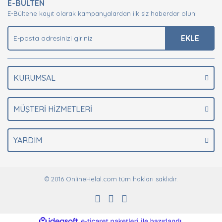
E-BÜLTEN
Ürün açıklamasında eksik bilgiler bulunuyor.
E-Bültene kayıt olarak kampanyalardan ilk siz haberdar olun!
Ürün bilgilerinde hatalar bulunuyor.
Ürün fiyatı diğer sitelerden daha pahalı.
EKLE
Bu ürüne benzer farklı alternatifler olmalı.
KURUMSAL
MÜŞTERİ HİZMETLERİ
Gönder
YARDIM
© 2016 OnlineHelal.com tüm hakları saklıdır.
ile
ideasoft
e-