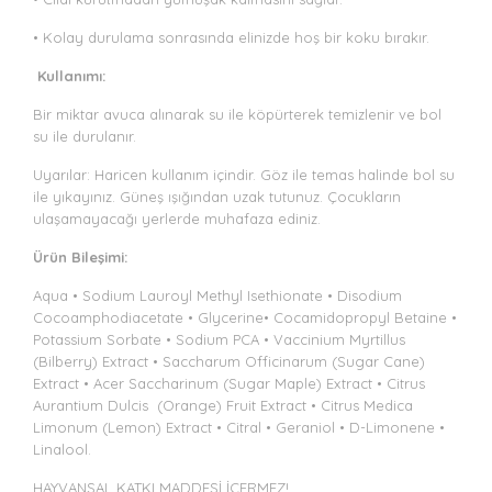
• Kolay durulama sonrasında elinizde hoş bir koku bırakır.
Kullanımı:
Bir miktar avuca alınarak su ile köpürterek temizlenir ve bol
su ile durulanır.
Uyarılar: Haricen kullanım içindir. Göz ile temas halinde bol su
ile yıkayınız. Güneş ışığından uzak tutunuz. Çocukların
ulaşamayacağı yerlerde muhafaza ediniz.
Ürün Bileşimi:
Aqua • Sodium Lauroyl Methyl Isethionate • Disodium
Cocoamphodiacetate • Glycerine• Cocamidopropyl Betaine •
Potassium Sorbate • Sodium PCA • Vaccinium Myrtillus
(Bilberry) Extract • Saccharum Officinarum (Sugar Cane)
Extract • Acer Saccharinum (Sugar Maple) Extract • Citrus
Aurantium Dulcis (Orange) Fruit Extract • Citrus Medica
Limonum (Lemon) Extract • Citral • Geraniol • D-Limonene •
Linalool.
HAYVANSAL KATKI MADDESİ İÇERMEZ!