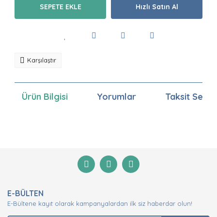
SEPETE EKLE
Hızlı Satın Al
Karşılaştır
Ürün Bilgisi
Yorumlar
Taksit Seçen
Bu ürünün fiyat bilgisi, resim, ürün açıklamalarında ve
diğer konularda yetersiz gördüğünüz noktaları öneri
Bu ürüne ilk yorumu siz yapın!
formunu kullanarak tarafımıza iletebilirsiniz.
Görüş ve önerileriniz için teşekkür ederiz.
Yorum Yaz
Ürün resmi kalitesiz, bozuk veya görüntülenemiyor.
E-BÜLTEN
Ürün açıklamasında eksik bilgiler bulunuyor.
E-Bültene kayıt olarak kampanyalardan ilk siz haberdar olun!
Ürün bilgilerinde hatalar bulunuyor.