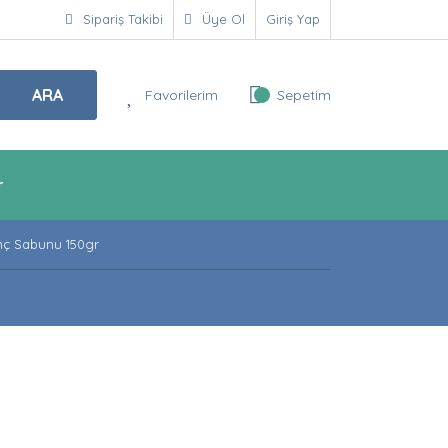
Sipariş Takibi
Üye Ol
Giriş Yap
ARA
Favorilerim
Sepetim
r
rinç Sabunu 150gr