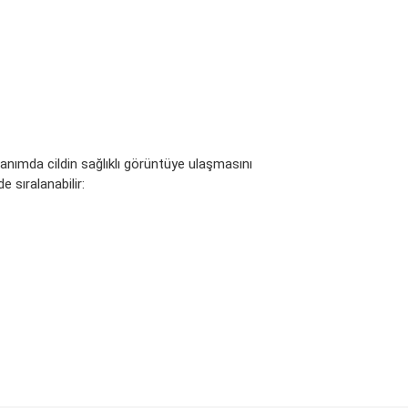
llanımda cildin sağlıklı görüntüye ulaşmasını
 sıralanabilir:
arak tarafımıza iletebilirsiniz.