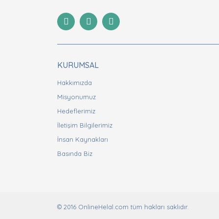
Ürün resmi kalitesiz, bozuk veya görüntülenemiyor
Ürün açıklamasında eksik bilgiler bulunuyor.
Ürün bilgilerinde hatalar bulunuyor.
Ürün fiyatı diğer sitelerden daha pahalı.
Bu ürüne benzer farklı alternatifler olmalı.
KURUMSAL
Hakkımızda
Misyonumuz
Hedeflerimiz
İletişim Bilgilerimiz
İnsan Kaynakları
Basında Biz
© 2016 OnlineHelal.com tüm hakları saklıdır.