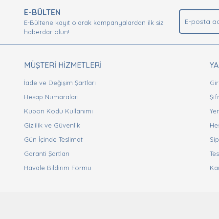
.
E-BÜLTEN
Yorum Yaz
E-Bültene kayıt olarak kampanyalardan ilk siz
haberdar olun!
MÜŞTERİ HİZMETLERİ
Y
İade ve Değişim Şartları
Gir
Hesap Numaraları
Şi
Kupon Kodu Kullanımı
Yen
Gizlilik ve Güvenlik
He
Gönder
Gün İçinde Teslimat
Sip
Garanti Şartları
Tes
Havale Bildirim Formu
Ka