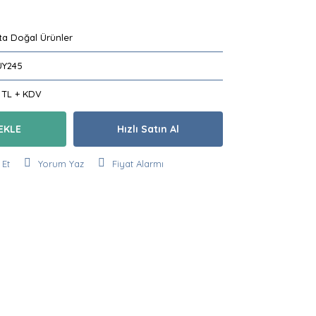
!
ta Doğal Ürünler
Y245
 TL + KDV
EKLE
Hızlı Satın Al
 Et
Yorum Yaz
Fiyat Alarmı