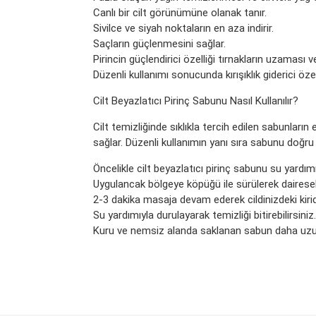
Canlı bir cilt görünümüne olanak tanır.
Sivilce ve siyah noktaların en aza indirir.
Saçların güçlenmesini sağlar.
Pirincin güçlendirici özelliği tırnakların uzaması
Düzenli kullanımı sonucunda kırışıklık giderici özel
Cilt Beyazlatıcı Pirinç Sabunu Nasıl Kullanılır?
Cilt temizliğinde sıklıkla tercih edilen sabunların
sağlar. Düzenli kullanımın yanı sıra sabunu doğru
Öncelikle cilt beyazlatıcı pirinç sabunu su yardım
Uygulancak bölgeye köpüğü ile sürülerek dairese
2-3 dakika masaja devam ederek cildinizdeki kiri
Su yardımıyla durulayarak temizliği bitirebilirsiniz.
Kuru ve nemsiz alanda saklanan sabun daha uzun
Bu ürünün fiyat bilgisi, resim, ürün açıklamaları
Görüş ve önerileriniz için teşekkür ederiz.