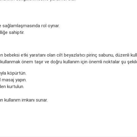
 ve sağlamlaşmasında rol oynar.
liğe sahiptir.
 en bebeksi etki yaratanı olan cilt beyazlatıcı pirinç sabunu, düzenli ku
 kullanmak önem taşır ve doğru kullanım için önemli noktalar şu şekilde
ıyla köpürtün.
l masaj yapın.
den kurtulun.
 kullanım imkanı sunar.
nda ve diğer konularda yetersiz gördüğünüz noktaları öneri formunu kullan
Bu ürüne ilk yorumu siz yapın!