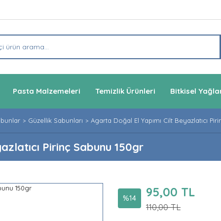
Pasta Malzemeleri
Temizlik Ürünleri
Bitkisel Yağla
abunlar
Güzellik Sabunları
Agarta Doğal El Yapımı Cilt Beyazlatıcı Pi
azlatıcı Pirinç Sabunu 150gr
95,00 TL
%14
110,00 TL