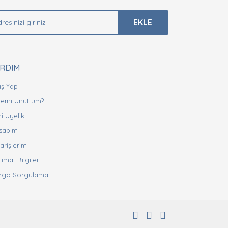
EKLE
ARDIM
iş Yap
fremi Unuttum?
i Üyelik
sabım
arişlerim
limat Bilgileri
rgo Sorgulama