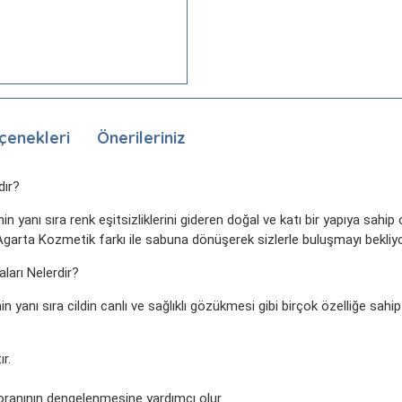
çenekleri
Önerileriniz
dır?
nin yanı sıra renk eşitsizliklerini gideren doğal ve katı bir yapıya sahip
nç Agarta Kozmetik farkı ile sabuna dönüşerek sizlerle buluşmayı bekliyo
ları Nelerdir?
n yanı sıra cildin canlı ve sağlıklı gözükmesi gibi birçok özelliğe sahipti
r.
oranının dengelenmesine yardımcı olur.