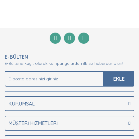
Bu ürünün fiyat bilgisi, resim, ürün açıklamalarında ve
diğer konularda yetersiz gördüğünüz noktaları öneri
Bu ürüne ilk yorumu siz yapın!
formunu kullanarak tarafımıza iletebilirsiniz.
Görüş ve önerileriniz için teşekkür ederiz.
Yorum Yaz
Ürün resmi kalitesiz, bozuk veya görüntülenemiyor.
E-BÜLTEN
Ürün açıklamasında eksik bilgiler bulunuyor.
E-Bültene kayıt olarak kampanyalardan ilk siz haberdar olun!
Ürün bilgilerinde hatalar bulunuyor.
Ürün fiyatı diğer sitelerden daha pahalı.
EKLE
Bu ürüne benzer farklı alternatifler olmalı.
KURUMSAL
MÜŞTERİ HİZMETLERİ
Gönder