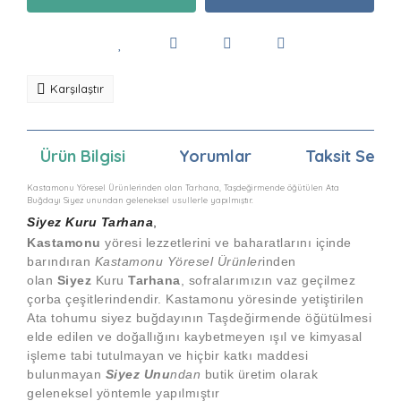
Karşılaştır
Ürün Bilgisi
Yorumlar
Taksit Seçen
Kastamonu Yöresel Ürünlerinden olan Tarhana, Taşdeğirmende öğütülen Ata
Buğdayı Siyez unundan geleneksel usullerle yapılmıştır.
Siyez Kuru Tarhana
,
Kastamonu
yöresi lezzetlerini ve baharatlarını içinde
barındıran
Kastamonu Yöresel Ürünler
inden
olan
Siyez
Kuru
Tarhana
, sofralarımızın vaz geçilmez
çorba çeşitlerindendir. Kastamonu yöresinde yetiştirilen
Ata tohumu siyez buğdayının Taşdeğirmende öğütülmesi
elde edilen ve doğallığını kaybetmeyen ışıl ve kimyasal
işleme tabi tutulmayan ve hiçbir katkı maddesi
bulunmayan
Siyez Unu
ndan
butik üretim olarak
geleneksel yöntemle yapılmıştır