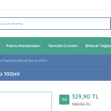
Pasta Malzemeleri
Temizlik Ürünleri
Bitkisel Yağla
 Propolisli Bitkisel Şurup 100ml
up 100ml
329,90 TL
%8
360,00 TL