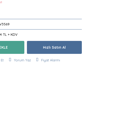
!!
V3569
44 TL + KDV
EKLE
Hızlı Satın Al
 Et
Yorum Yaz
Fiyat Alarmı