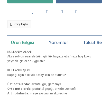
Karşılaştır
Ürün Bilgisi
Yorumlar
Taksit Seçen
KULLANIM ALANI
Aksa roll-on esanslı ürün, günlük hayatta etrafınıza hoş koku
yaymak için cilde uygulanır.
KULLANIM ŞEKLİ
Kapağı açınız.Bilyeli kafayı elinize sürünüz.
Üst notalarda:
lavanta, gül, gardenya
Orta notalarda:
portakal çiçeği, orkide, zencefil
Alt notalarda:
meşe yosunu, misk, reçine
Bu ürünün fiyat bilgisi, resim, ürün açıklamalarında ve