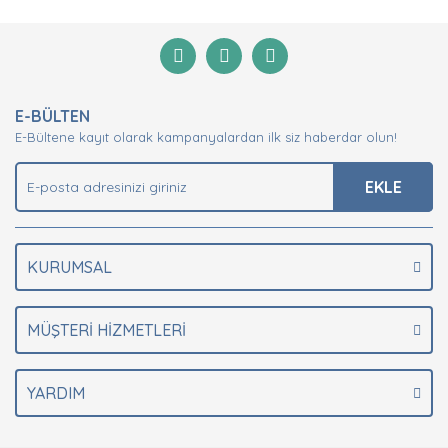
diğer konularda yetersiz gördüğünüz noktaları öneri
Bu ürüne ilk yorumu siz yapın!
formunu kullanarak tarafımıza iletebilirsiniz.
Görüş ve önerileriniz için teşekkür ederiz.
Yorum Yaz
Ürün resmi kalitesiz, bozuk veya görüntülenemiyor.
E-BÜLTEN
Ürün açıklamasında eksik bilgiler bulunuyor.
E-Bültene kayıt olarak kampanyalardan ilk siz haberdar olun!
Ürün bilgilerinde hatalar bulunuyor.
Ürün fiyatı diğer sitelerden daha pahalı.
EKLE
Bu ürüne benzer farklı alternatifler olmalı.
KURUMSAL
MÜŞTERİ HİZMETLERİ
Gönder
YARDIM