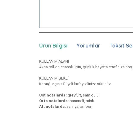
Ürün Bilgisi
Yorumlar
Taksit Se
KULLANIM ALANI
Aksa roll-on esanslı ürün, günlük hayatta etrafınıza hoş
KULLANIM ŞEKLİ
Kapağı açınız.Bilyeli kafayı elinize sürünüz.
Üst notalarda:
greyfurt, şam gülü
Orta notalarda:
hanımeli, misk
Alt notalarda:
vanilya, amber
Bu ürünün fiyat bilgisi, resim, ürün açıklamaları
Görüş ve önerileriniz için teşekkür ederiz.