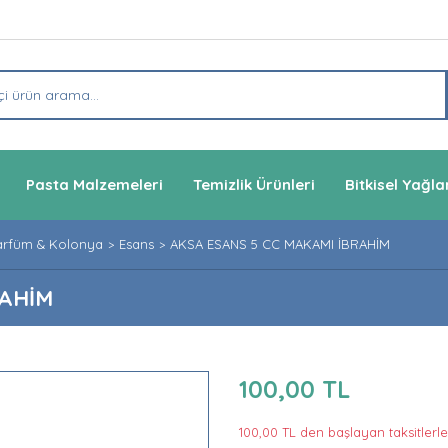
Pasta Malzemeleri
Temizlik Ürünleri
Bitkisel Yağla
arfüm & Kolonya
Esans
AKSA ESANS 5 CC MAKAMI İBRAHİM
RAHİM
100,00 TL
100,00 TL den başlayan taksitlerle