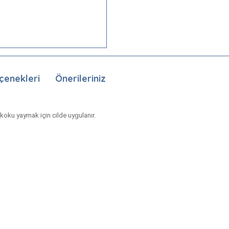
çenekleri
Önerileriniz
 koku yaymak için cilde uygulanır.
nda ve diğer konularda yetersiz gördüğünüz noktaları öneri formunu kullan
Bu ürüne ilk yorumu siz yapın!