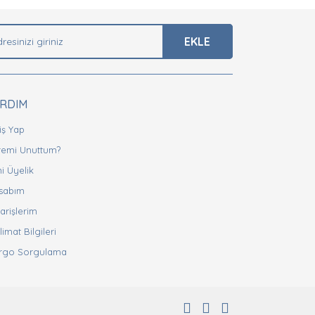
EKLE
ARDIM
iş Yap
fremi Unuttum?
i Üyelik
sabım
arişlerim
limat Bilgileri
rgo Sorgulama