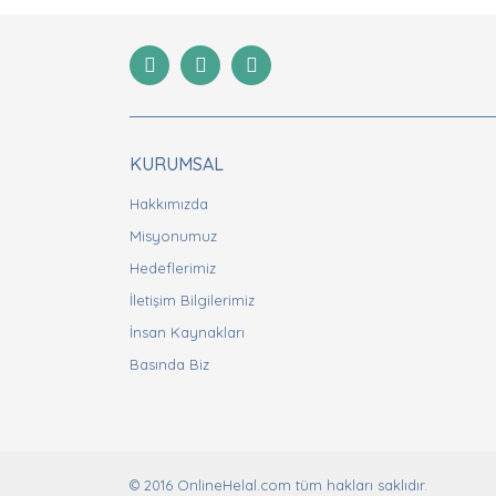
Ürün resmi kalitesiz, bozuk veya görüntülenemiyor
Ürün açıklamasında eksik bilgiler bulunuyor.
Ürün bilgilerinde hatalar bulunuyor.
Ürün fiyatı diğer sitelerden daha pahalı.
Bu ürüne benzer farklı alternatifler olmalı.
KURUMSAL
Hakkımızda
Misyonumuz
Hedeflerimiz
İletişim Bilgilerimiz
İnsan Kaynakları
Basında Biz
© 2016 OnlineHelal.com tüm hakları saklıdır.