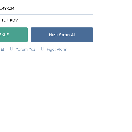
U4YKZM
3 TL + KDV
EKLE
Hızlı Satın Al
 Et
Yorum Yaz
Fiyat Alarmı