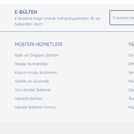
.
E-BÜLTEN
Yorum Yaz
E-Bültene kayıt olarak kampanyalardan ilk siz
haberdar olun!
MÜŞTERİ HİZMETLERİ
Y
İade ve Değişim Şartları
Gir
Hesap Numaraları
Şi
Kupon Kodu Kullanımı
Yen
Gizlilik ve Güvenlik
He
Gönder
Gün İçinde Teslimat
Sip
Garanti Şartları
Tes
Havale Bildirim Formu
Ka