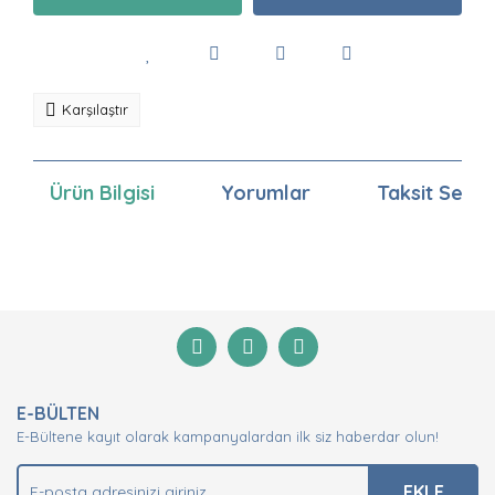
Karşılaştır
Ürün Bilgisi
Yorumlar
Taksit Seçen
Bu ürünün fiyat bilgisi, resim, ürün açıklamalarında ve
diğer konularda yetersiz gördüğünüz noktaları öneri
Bu ürüne ilk yorumu siz yapın!
formunu kullanarak tarafımıza iletebilirsiniz.
Görüş ve önerileriniz için teşekkür ederiz.
Yorum Yaz
Ürün resmi kalitesiz, bozuk veya görüntülenemiyor.
E-BÜLTEN
Ürün açıklamasında eksik bilgiler bulunuyor.
E-Bültene kayıt olarak kampanyalardan ilk siz haberdar olun!
Ürün bilgilerinde hatalar bulunuyor.
Ürün fiyatı diğer sitelerden daha pahalı.
EKLE