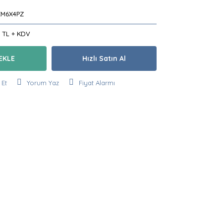
M6X4PZ
3 TL + KDV
EKLE
Hızlı Satın Al
 Et
Yorum Yaz
Fiyat Alarmı