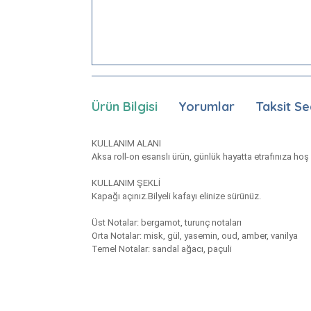
Ürün Bilgisi
Yorumlar
Taksit Se
KULLANIM ALANI
Aksa roll-on esanslı ürün, günlük hayatta etrafınıza hoş
KULLANIM ŞEKLİ
Kapağı açınız.Bilyeli kafayı elinize sürünüz.
Üst Notalar: bergamot, turunç notaları
Orta Notalar: misk, gül, yasemin, oud, amber, vanilya
Temel Notalar: sandal ağacı, paçuli
Bu ürünün fiyat bilgisi, resim, ürün açıklamaları
Görüş ve önerileriniz için teşekkür ederiz.