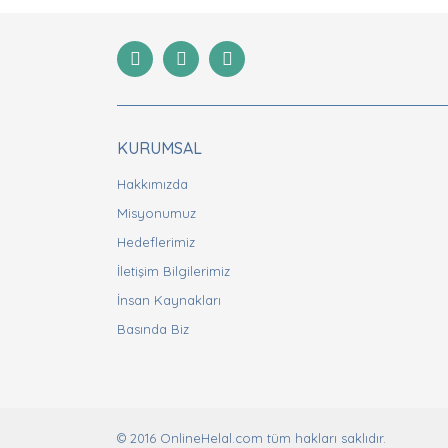
Ürün resmi kalitesiz, bozuk veya görüntülenemiyor
Ürün açıklamasında eksik bilgiler bulunuyor.
Ürün bilgilerinde hatalar bulunuyor.
Ürün fiyatı diğer sitelerden daha pahalı.
Bu ürüne benzer farklı alternatifler olmalı.
KURUMSAL
Hakkımızda
Misyonumuz
Hedeflerimiz
İletişim Bilgilerimiz
İnsan Kaynakları
Basında Biz
© 2016 OnlineHelal.com tüm hakları saklıdır.