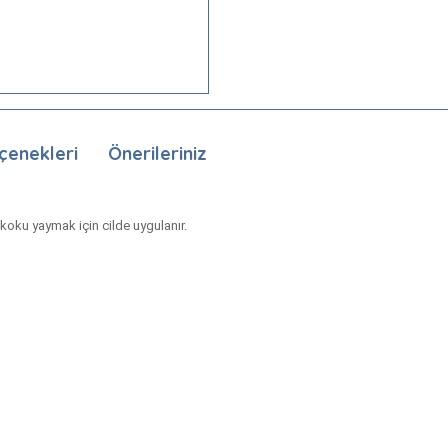
çenekleri
Önerileriniz
 koku yaymak için cilde uygulanır.
nda ve diğer konularda yetersiz gördüğünüz noktaları öneri formunu kullan
Bu ürüne ilk yorumu siz yapın!