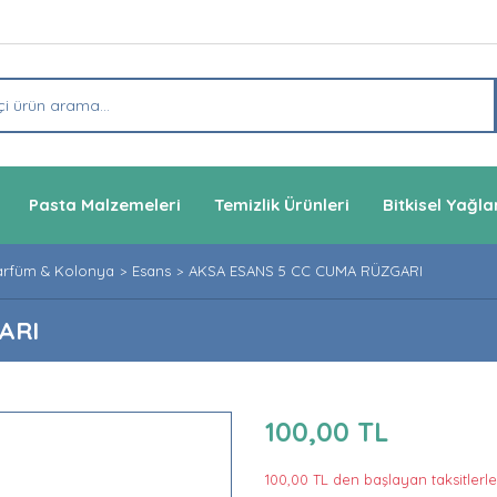
Pasta Malzemeleri
Temizlik Ürünleri
Bitkisel Yağla
arfüm & Kolonya
Esans
AKSA ESANS 5 CC CUMA RÜZGARI
ARI
100,00 TL
100,00 TL den başlayan taksitlerle