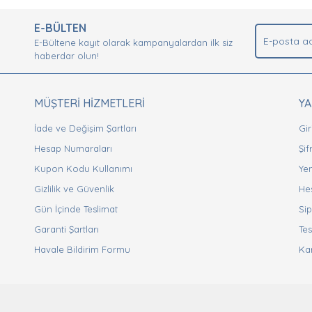
.
E-BÜLTEN
Yorum Yaz
E-Bültene kayıt olarak kampanyalardan ilk siz
haberdar olun!
MÜŞTERİ HİZMETLERİ
Y
İade ve Değişim Şartları
Gir
Hesap Numaraları
Şi
Kupon Kodu Kullanımı
Yen
Gizlilik ve Güvenlik
He
Gönder
Gün İçinde Teslimat
Sip
Garanti Şartları
Tes
Havale Bildirim Formu
Ka