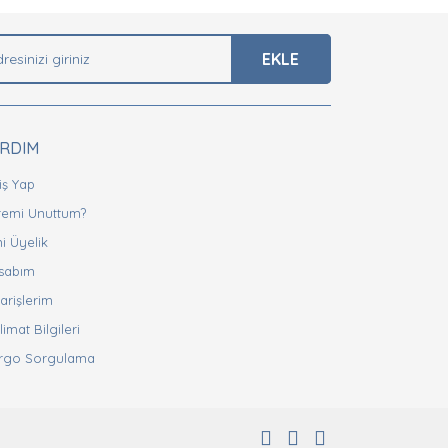
EKLE
ARDIM
iş Yap
fremi Unuttum?
i Üyelik
sabım
arişlerim
limat Bilgileri
rgo Sorgulama