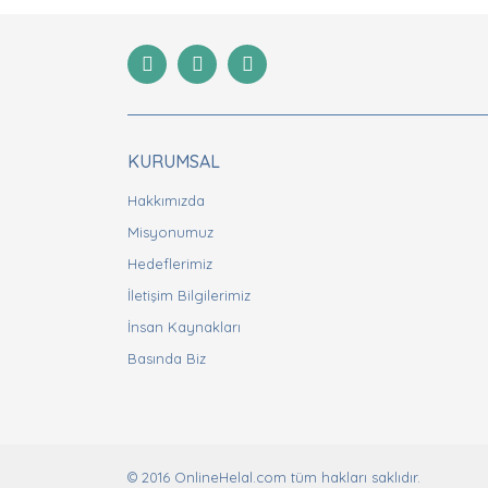
Ürün resmi kalitesiz, bozuk veya görüntülenemiyor
Ürün açıklamasında eksik bilgiler bulunuyor.
Ürün bilgilerinde hatalar bulunuyor.
Ürün fiyatı diğer sitelerden daha pahalı.
Bu ürüne benzer farklı alternatifler olmalı.
KURUMSAL
Hakkımızda
Misyonumuz
Hedeflerimiz
İletişim Bilgilerimiz
İnsan Kaynakları
Basında Biz
© 2016 OnlineHelal.com tüm hakları saklıdır.