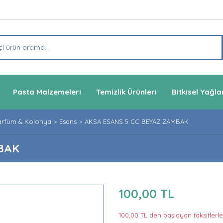
Pasta Malzemeleri
Temizlik Ürünleri
Bitkisel Yağla
arfüm & Kolonya
Esans
AKSA ESANS 5 CC BEYAZ ZAMBAK
BAK
100,00 TL
100,00 TL den başlayan taksitlerle