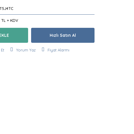
T5J4TC
3 TL + KDV
EKLE
Hızlı Satın Al
 Et
Yorum Yaz
Fiyat Alarmı