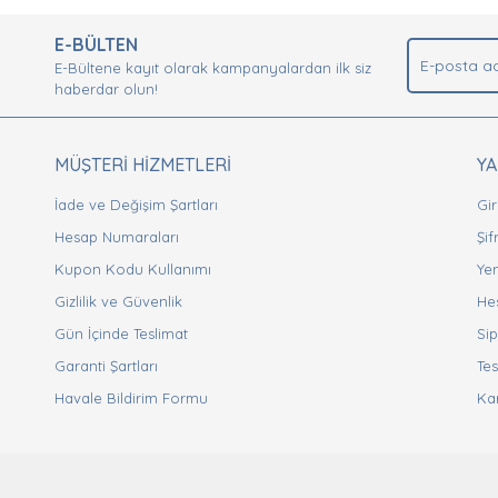
.
E-BÜLTEN
Yorum Yaz
E-Bültene kayıt olarak kampanyalardan ilk siz
haberdar olun!
MÜŞTERİ HİZMETLERİ
Y
İade ve Değişim Şartları
Gir
Hesap Numaraları
Şi
Kupon Kodu Kullanımı
Yen
Gizlilik ve Güvenlik
He
Gönder
Gün İçinde Teslimat
Sip
Garanti Şartları
Tes
Havale Bildirim Formu
Ka