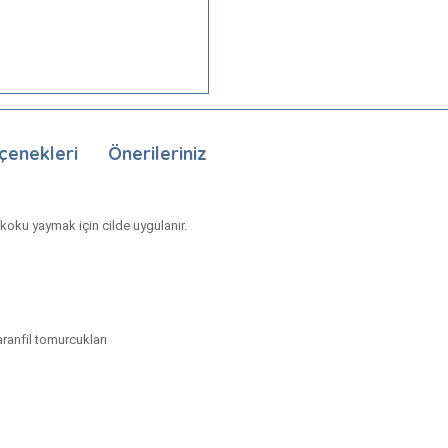
çenekleri
Önerileriniz
 koku yaymak için cilde uygulanır.
ranfil tomurcukları
nda ve diğer konularda yetersiz gördüğünüz noktaları öneri formunu kullan
Bu ürüne ilk yorumu siz yapın!