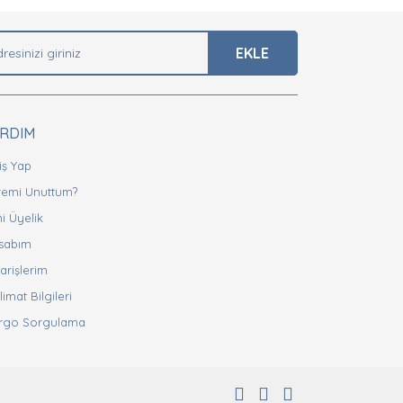
EKLE
ARDIM
iş Yap
fremi Unuttum?
i Üyelik
sabım
arişlerim
limat Bilgileri
rgo Sorgulama