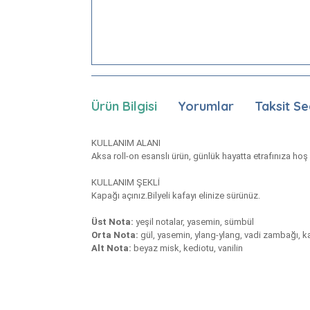
Ürün Bilgisi
Yorumlar
Taksit Se
KULLANIM ALANI
Aksa roll-on esanslı ürün, günlük hayatta etrafınıza hoş
KULLANIM ŞEKLİ
Kapağı açınız.Bilyeli kafayı elinize sürünüz.
Üst Nota:
yeşil notalar, yasemin, sümbül
Orta Nota:
gül, yasemin, ylang-ylang, vadi zambağı, ka
Alt Nota:
beyaz misk, kediotu, vanilin
Bu ürünün fiyat bilgisi, resim, ürün açıklamaları
Görüş ve önerileriniz için teşekkür ederiz.